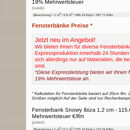
19% Mehrwertsteuer
(suede)
2
2
(Berechnung = 1 m
* 0.6 m
* 996.18 €/qm = 597.71 €/lfm
Fensterbänke Preise *
Jetzt neu im Angebot!
Wir bieten Ihnen für diverse Fensterbänk
Expressproduktion innerhalb 24 Stunden 
sich allerdings nur auf Materialien, die b
sind.
*Diese Expressleistung bieten wir Ihnen fü
19% Mehrwertsteue an.
* Kalkulation für Fensterbänke basiert auf 20cm lfm. Z
Größen möglich! Auf der Seite sind nur Rechenbeispi
Fensterbank Snowy Ibiza 1,2 cm - 115.
Mehrwertsteuer €/lfm
(poliert)
2
2
(Berechnung = 1 m
* 0.2 m
* 575.19 €/qm = 115.04 €/lfm)