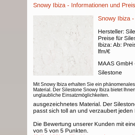
Snowy Ibiza - Informationen und Prei
Snowy Ibiza -
Hersteller:
Sil
Preise für Sil
Ibiza
:
Ab:
Prei
lfm/€
MAAS GmbH
Silestone
Mit Snowy Ibiza erhalten Sie ein phänomenales
Material. Der Silestone Snowy Ibiza bietet Ihne
unglaubliche Einsatzmöglichkeiten.
ausgezeichnetes Material. Der Silesto
passt sich toll an und verzaubert jeden
Die Bewertung unserer Kunden mit ein
von
5
von
5
Punkten.