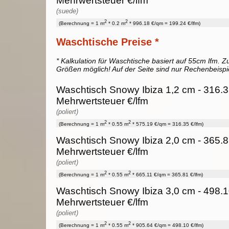
Mehrwertsteuer €/lfm
(suede)
2
2
(Berechnung = 1 m
* 0.2 m
* 996.18 €/qm = 199.24 €/lfm)
Waschtische Preise *
* Kalkulation für Waschtische basiert auf 55cm lfm. Zu
Größen möglich! Auf der Seite sind nur Rechenbeispi
Waschtisch Snowy Ibiza 1,2 cm - 316.3
Mehrwertsteuer €/lfm
(poliert)
2
2
(Berechnung = 1 m
* 0.55 m
* 575.19 €/qm = 316.35 €/lfm)
Waschtisch Snowy Ibiza 2,0 cm - 365.8
Mehrwertsteuer €/lfm
(poliert)
2
2
(Berechnung = 1 m
* 0.55 m
* 665.11 €/qm = 365.81 €/lfm)
Waschtisch Snowy Ibiza 3,0 cm - 498.1
Mehrwertsteuer €/lfm
(poliert)
2
2
(Berechnung = 1 m
* 0.55 m
* 905.64 €/qm = 498.10 €/lfm)