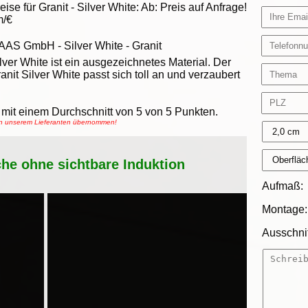
eise für Granit -
Silver White
:
Ab:
Preis auf Anfrage!
m/€
AAS GmbH
-
Silver White - Granit
lver White ist ein ausgezeichnetes Material. Der
anit Silver White passt sich toll an und verzaubert
mit einem Durchschnitt von
5
von
5
Punkten.
von unserem Lieferanten übernommen!
che ohne sichtbare Induktion
Aufmaß:
Montage:
Ausschnit