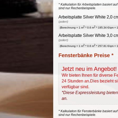
* Kalkulation für Arbeitsplatten basiert a
sind nur Rechenbeispiele.
Arbeitsplatte Silver White 2,0 c
(poliert)
2
2
(Berechnung = 1 m
* 0.6 m
* 195.34 €/qm = 1
Arbeitsplatte Silver White 3,0 c
(poliert)
2
2
(Berechnung = 1 m
* 0.6 m
* 257.81 €/qm = 1
Fensterbänke Preise *
Jetzt neu im Angebot!
Wir bieten Ihnen für diverse 
24 Stunden an.Dies bezieht sic
verfügbar sind.
*Diese Expressleistung bieten
an.
* Kalkulation für Fensterbänke basiert auf
sind nur Rechenbeispiele.