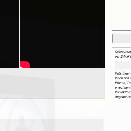
Selbstvers
per E-Mail 
Falls Ihnen
Ihnen den in
Fliesen, T
errechnen.
Kontaktform
Angebot bi