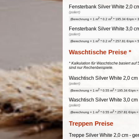
Fensterbank Silver White 2,0 cm
(poliert)
2
2
(Berechnung = 1 m
* 0.2 m
* 195.34 €/qm = 3
Fensterbank Silver White 3,0 cm
(poliert)
2
2
(Berechnung = 1 m
* 0.2 m
* 257.81 €/qm = 5
Waschtische Preise *
* Kalkulation für Waschtische basiert auf 
sind nur Rechenbeispiele.
Waschtisch Silver White 2,0 cm 
(poliert)
2
2
(Berechnung = 1 m
* 0.55 m
* 195.34 €/qm = 
Waschtisch Silver White 3,0 cm 
(poliert)
2
2
(Berechnung = 1 m
* 0.55 m
* 257.81 €/qm = 
Treppen Preise
Treppe Silver White 2,0 cm - ge