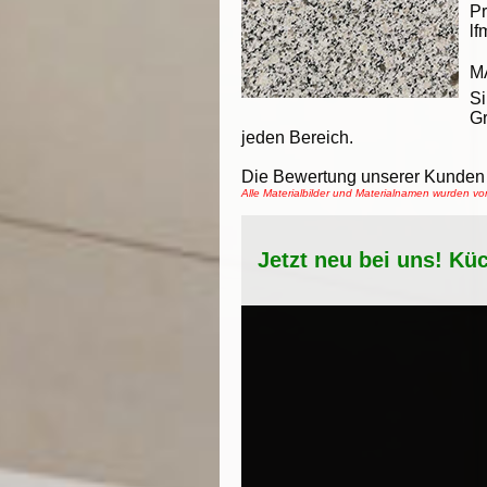
Pr
lf
M
Si
Gr
jeden Bereich.
Die Bewertung unserer Kunden 
Alle Materialbilder und Materialnamen wurden 
Jetzt neu bei uns! Kü