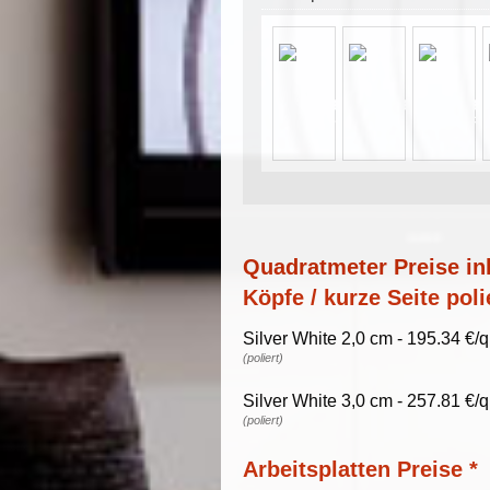
Quadratmeter Preise ink
Köpfe / kurze Seite poli
Silver White 2,0 cm - 195.34 €/
(poliert)
Silver White 3,0 cm - 257.81 €/
(poliert)
Arbeitsplatten Preise *