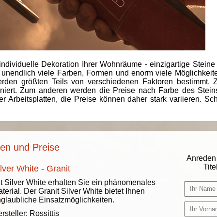
individuelle Dekoration Ihrer Wohnräume - einzigartige Steine
 unendlich viele Farben, Formen und enorm viele Möglichkeiten
rden größten Teils von verschiedenen Faktoren bestimmt.
finiert. Zum anderen werden die Preise nach Farbe des Ste
er Arbeitsplatten, die Preise können daher stark variieren. S
nen und Preise
Anreden 
Titel
lver White - Granit
t Silver White erhalten Sie ein phänomenales
terial. Der Granit Silver White bietet Ihnen
glaubliche Einsatzmöglichkeiten.
rsteller:
Rossittis