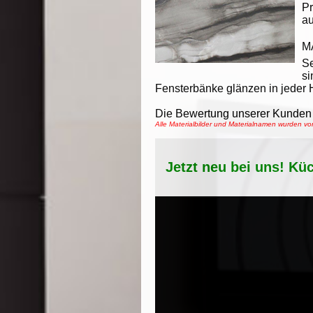
Pr
au
M
S
si
Fensterbänke glänzen in jeder H
Die Bewertung unserer Kunden 
Alle Materialbilder und Materialnamen wurden 
Jetzt neu bei uns! Kü