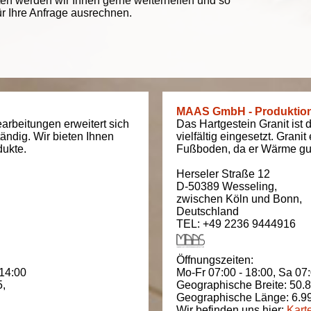
ten werden wir Ihnen gerne weiterhelfen und so
ür Ihre Anfrage ausrechnen.
MAAS GmbH - Produktio
arbeitungen erweitert sich
Das Hartgestein Granit ist 
tändig. Wir bieten Ihnen
vielfältig eingesetzt. Grani
dukte.
Fußboden, da er Wärme gut
Herseler Straße 12
D-50389
Wesseling
,
zwischen
Köln und Bonn
,
Deutschland
TEL: +49 2236 9444916
Öffnungszeiten:
 14:00
Mo-Fr 07:00 - 18:00,
Sa 07:
5
,
Geographische Breite:
50.
Geographische Länge:
6.9
Wir befinden uns hier:
Kart