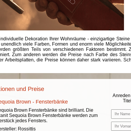
individuelle Dekoration Ihrer Wohnräume - einzigartige Steine
 unendlich viele Farben, Formen und enorm viele Möglichkeiten
rden größten Teils von verschiedenen Faktoren bestimmt.
finiert. Zum anderen werden die Preise nach Farbe des Ste
er Arbeitsplatten, die Preise können daher stark variieren. S
tionen und Preise
Anreden 
Titel
equoia Brown - Fensterbänke
quoia Brown Fensterbänke sind brilliant. Die
anit Sequoia Brown Fensterbänke werden zum
erstück jedes Fensters.
rsteller:
Rossittis