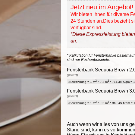
Jetzt neu im Angebot!
Wir bieten Ihnen für diverse 
24 Stunden an.Dies bezieht sic
verfügbar sind.
*Diese Expressleistung bieten
an.
* Kalkulation für Fensterbänke basiert auf
sind nur Rechenbeispiele.
Fensterbank Sequoia Brown 2,0 
(poliert)
2
2
(Berechnung = 1 m
* 0.2 m
* 711.38 €/qm = 1
Fensterbank Sequoia Brown 3,0 
(poliert)
2
2
(Berechnung = 1 m
* 0.2 m
* 960.45 €/qm = 1
Auch wenn wir alles von uns g
Stand sind, kann es vorkommen d