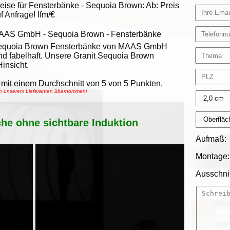
eise für Fensterbänke -
Sequoia Brown
:
Ab:
Preis
f Anfrage!
lfm/€
AAS GmbH
-
Sequoia Brown - Fensterbänke
equoia Brown Fensterbänke von MAAS GmbH
nd fabelhaft. Unsere Granit Sequoia Brown
insicht.
mit einem Durchschnitt von
5
von
5
Punkten.
von unserem Lieferanten übernommen!
che ohne sichtbare Induktion
Aufmaß:
Montage:
Ausschnit