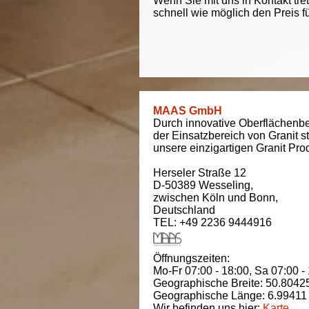
Wenn Sie mit uns in Kontakt tre
schnell wie möglich den Preis f
MAAS GmbH
Durch innovative Oberflächenbe
der Einsatzbereich von Granit s
unsere einzigartigen Granit Pro
Herseler Straße 12
D-50389
Wesseling
,
zwischen
Köln und Bonn
,
Deutschland
TEL: +49 2236 9444916
Öffnungszeiten:
Mo-Fr 07:00 - 18:00,
Sa 07:00 -
Geographische Breite:
50.8042
Geographische Länge:
6.99411
Wir befinden uns hier:
Karte