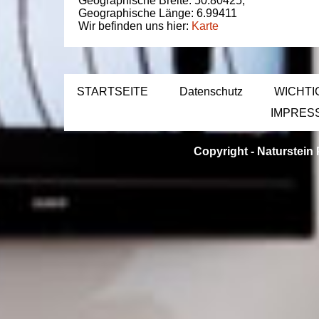
Geographische Breite:
50.80425
,
Geographische Länge:
6.99411
Wir befinden uns hier:
Karte
STARTSEITE
Datenschutz
WICHTI
IMPRES
Copyright -
Naturstein 