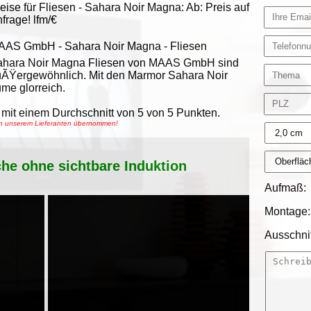
eise für Fliesen -
Sahara Noir Magna
:
Ab:
Preis auf
frage!
lfm/€
AAS GmbH
-
Sahara Noir Magna - Fliesen
ahara Noir Magna Fliesen von MAAS GmbH sind
ÃŸergewöhnlich. Mit den Marmor Sahara Noir
me glorreich.
mit einem Durchschnitt von
5
von
5
Punkten.
von unserem Lieferanten übernommen!
che ohne sichtbare Induktion
Aufmaß:
Montage:
Ausschnit