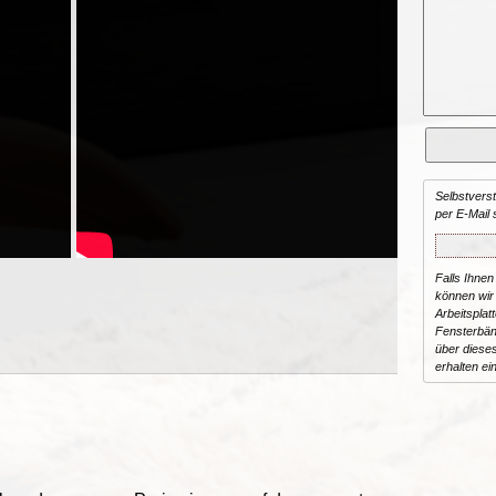
Selbstvers
per E-Mail 
Falls Ihnen
können wir 
Arbeitsplat
Fensterbän
über dieses
erhalten ei