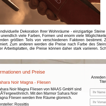
individuelle Dekoration Ihrer Wohnräume - einzigartige Steine
 unendlich viele Farben, Formen und enorm viele Möglichkeiten
rden größten Teils von verschiedenen Faktoren bestimmt.
finiert. Zum anderen werden die Preise nach Farbe des Ste
er Arbeitsplatten, die Preise können daher stark variieren. S
ormationen und Preise
Anreden 
Titel
ahara Noir Magna - Fliesen
ahara Noir Magna Fliesen von MAAS GmbH sind
ÃŸergewöhnlich. Mit den Marmor Sahara Noir
gna Fliesen werden Ihre Räume glorreich.
rsteller:
Rossittis