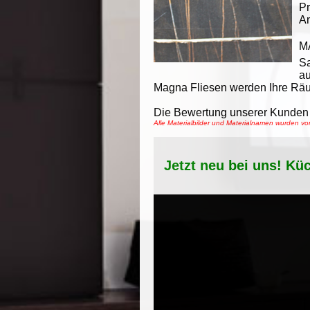
Pr
An
M
S
au
Magna Fliesen werden Ihre Räu
Die Bewertung unserer Kunden 
Alle Materialbilder und Materialnamen wurden 
Jetzt neu bei uns! Kü