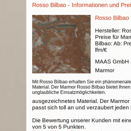
Rosso Bilbao - Informationen und Pre
Rosso Bilbao
Hersteller:
Ros
Preise für Ma
Bilbao
:
Ab:
Pre
lfm/€
MAAS GmbH
Marmor
Mit Rosso Bilbao erhalten Sie ein phänomenal
Material. Der Marmor Rosso Bilbao bietet Ihnen
unglaubliche Einsatzmöglichkeiten.
ausgezeichnetes Material. Der Marmor
passt sich toll an und verzaubert jeden
Die Bewertung unserer Kunden mit ein
von
5
von
5
Punkten.