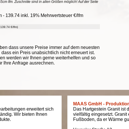
55cm lfm. Zuschnitte sind in allen Größen möglich! Auf der Seite
- 139.74 inkl. 19% Mehrwertsteuer €/lfm
139.74 €/lfm)
eben dass unsere Preise immer auf dem neuesten
ass ein Preis unabsichtlich nicht erneuert ist.
ten werden wir Ihnen gerne weiterhelfen und so
ür Ihre Anfrage ausrechnen.
MAAS GmbH - Produktio
arbeitungen erweitert sich
Das Hartgestein Granit ist 
tändig. Wir bieten Ihnen
vielfältig eingesetzt. Grani
dukte.
Fußboden, da er Wärme gut