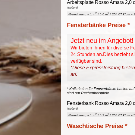
Arbeitsplatte Rosso Amara 2,0 c
(poliert)
2
2
(Berechnung = 1 m
* 0.6 m
* 254.07 €/qm = 1
Fensterbänke Preise *
Jetzt neu im Angebot!
Wir bieten Ihnen für diverse 
24 Stunden an.Dies bezieht sic
verfügbar sind.
*Diese Expressleistung bieten
an.
* Kalkulation für Fensterbänke basiert auf
sind nur Rechenbeispiele.
Fensterbank Rosso Amara 2,0 cm
(poliert)
2
2
(Berechnung = 1 m
* 0.2 m
* 254.07 €/qm = 5
Waschtische Preise *