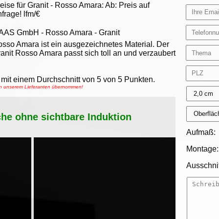
eise für Granit -
Rosso Amara
:
Ab:
Preis auf
frage!
lfm/€
AAS GmbH
-
Rosso Amara - Granit
sso Amara ist ein ausgezeichnetes Material. Der
anit Rosso Amara passt sich toll an und verzaubert
mit einem Durchschnitt von
5
von
5
Punkten.
von unserem Lieferanten übernommen!
che ohne sichtbare Induktion
Aufmaß:
Montage:
Ausschnit