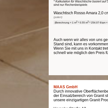
* Kalkulation für Waschtische basiert auf 
sind nur Rechenbeispiele.
Waschtisch Rosso Amara 2,0 cm 
(poliert)
2
2
(Berechnung = 1 m
* 0.55 m
* 254.07 €/qm = 
Auch wenn wir alles von uns g
Stand sind, kann es vorkommen d
Wenn Sie mit uns in Kontakt tre
schnell wie möglich den Preis f
MAAS GmbH
Durch innovative Oberflächenbe
der Einsatzbereich von Granit s
unsere einzigartigen Granit Pro