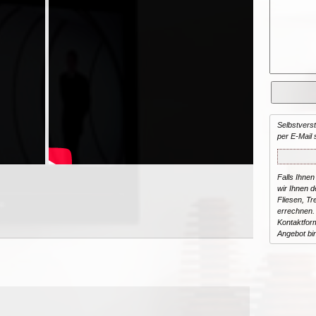
Selbstvers
per E-Mail 
Falls Ihnen
wir Ihnen de
Fliesen, T
errechnen.
Kontaktform
Angebot bi