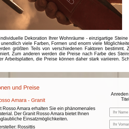
individuelle Dekoration Ihrer Wohnräume - einzigartige Steine
 unendlich viele Farben, Formen und enorm viele Möglichkeiten
rden größten Teils von verschiedenen Faktoren bestimmt.
finiert. Zum anderen werden die Preise nach Farbe des Ste
er Arbeitsplatten, die Preise können daher stark variieren. S
onen und Preise
Anreden 
Titel
osso Amara - Granit
t Rosso Amara erhalten Sie ein phänomenales
terial. Der Granit Rosso Amara bietet Ihnen
glaubliche Einsatzmöglichkeiten.
rsteller:
Rossittis