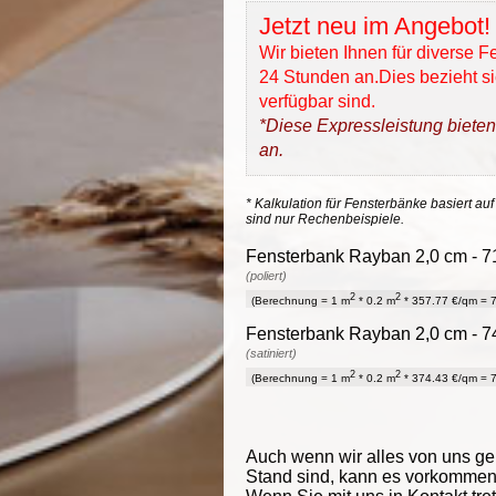
Jetzt neu im Angebot!
Wir bieten Ihnen für diverse 
24 Stunden an.Dies bezieht sic
verfügbar sind.
*Diese Expressleistung bieten
an.
* Kalkulation für Fensterbänke basiert auf
sind nur Rechenbeispiele.
Fensterbank Rayban 2,0 cm - 71
(poliert)
2
2
(Berechnung = 1 m
* 0.2 m
* 357.77 €/qm = 7
Fensterbank Rayban 2,0 cm - 74
(satiniert)
2
2
(Berechnung = 1 m
* 0.2 m
* 374.43 €/qm = 7
Auch wenn wir alles von uns g
Stand sind, kann es vorkommen d