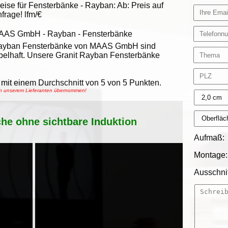
eise für Fensterbänke -
Rayban
:
Ab:
Preis auf
frage!
lfm/€
AAS GmbH
-
Rayban - Fensterbänke
ayban Fensterbänke von MAAS GmbH sind
belhaft. Unsere Granit Rayban Fensterbänke
mit einem Durchschnitt von
5
von
5
Punkten.
von unserem Lieferanten übernommen!
che ohne sichtbare Induktion
Aufmaß:
Montage:
Ausschnit