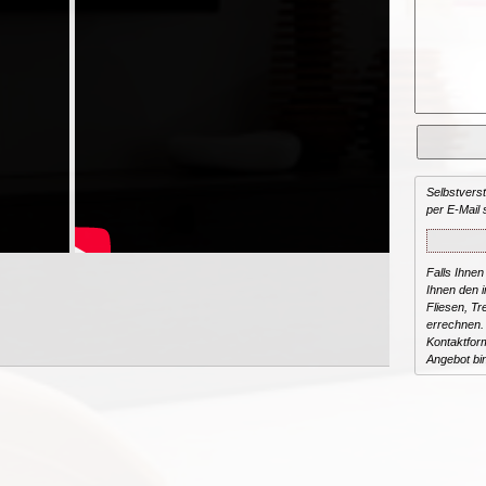
Selbstvers
per E-Mail 
Falls Ihnen
Ihnen den in
Fliesen, T
errechnen.
Kontaktform
Angebot bi