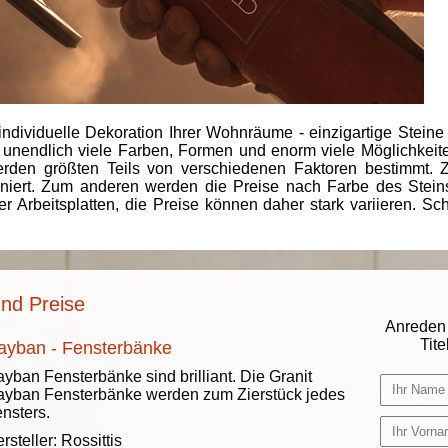
individuelle Dekoration Ihrer Wohnräume - einzigartige Steine
 unendlich viele Farben, Formen und enorm viele Möglichkeiten
rden größten Teils von verschiedenen Faktoren bestimmt.
finiert. Zum anderen werden die Preise nach Farbe des Ste
er Arbeitsplatten, die Preise können daher stark variieren. S
und Preise
Anreden 
Titel
ayban - Fensterbänke
yban Fensterbänke sind brilliant. Die Granit
yban Fensterbänke werden zum Zierstück jedes
nsters.
rsteller:
Rossittis