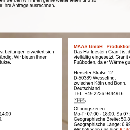
ten werden wir Ihnen gerne weiterhelfen und so
ür Ihre Anfrage ausrechnen.
MAAS GmbH - Produktio
arbeitungen erweitert sich
Das Hartgestein Granit ist 
tändig. Wir bieten Ihnen
vielfältig eingesetzt. Grani
dukte.
Fußboden, da er Wärme gut
Herseler Straße 12
D-50389
Wesseling
,
zwischen
Köln und Bonn
,
Deutschland
TEL: +49 2236 9444916
Öffnungszeiten:
 14:00
Mo-Fr 07:00 - 18:00,
Sa 07:
5
,
Geographische Breite:
50.
Geographische Länge:
6.9
Wir befinden uns hier:
Kart