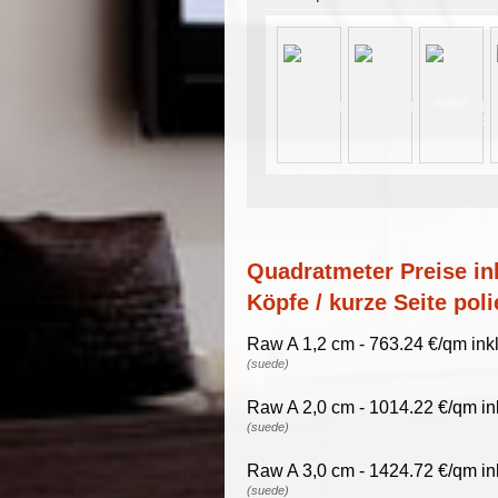
Quadratmeter Preise ink
Köpfe / kurze Seite poli
Raw A 1,2 cm - 763.24 €/qm ink
(suede)
Raw A 2,0 cm - 1014.22 €/qm in
(suede)
Raw A 3,0 cm - 1424.72 €/qm in
(suede)