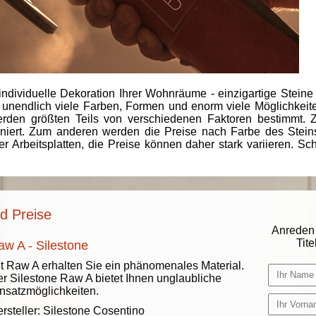
individuelle Dekoration Ihrer Wohnräume - einzigartige Steine
 unendlich viele Farben, Formen und enorm viele Möglichkeiten
rden größten Teils von verschiedenen Faktoren bestimmt.
finiert. Zum anderen werden die Preise nach Farbe des Ste
er Arbeitsplatten, die Preise können daher stark variieren. S
d Preise
Anreden 
Titel
aw A - Silestone
t Raw A erhalten Sie ein phänomenales Material.
r Silestone Raw A bietet Ihnen unglaubliche
nsatzmöglichkeiten.
rsteller:
Silestone Cosentino