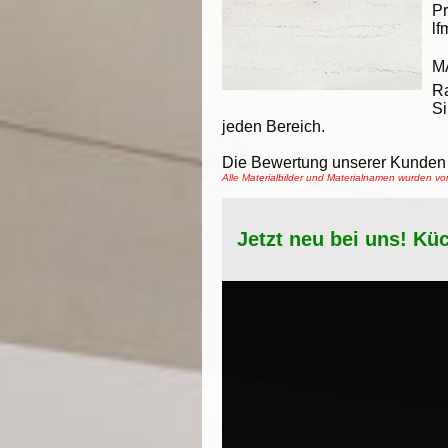
Pr
lf
M
Ra
Si
jeden Bereich.
Die Bewertung unserer Kunden 
Alle Materialbilder und Materialnamen wurden 
Jetzt neu bei uns! Kü