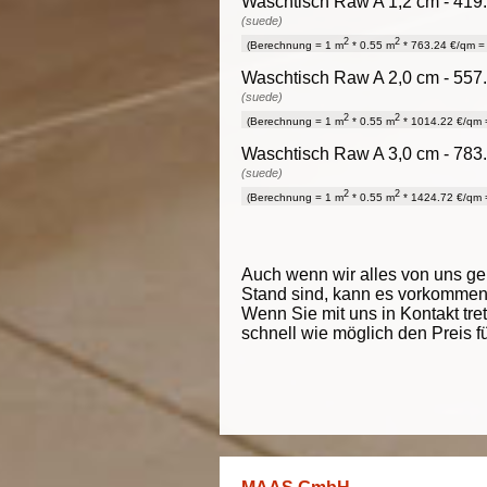
Waschtisch Raw A 1,2 cm - 419.
(suede)
2
2
(Berechnung = 1 m
* 0.55 m
* 763.24 €/qm = 
Waschtisch Raw A 2,0 cm - 557.
(suede)
2
2
(Berechnung = 1 m
* 0.55 m
* 1014.22 €/qm =
Waschtisch Raw A 3,0 cm - 783.
(suede)
2
2
(Berechnung = 1 m
* 0.55 m
* 1424.72 €/qm =
Auch wenn wir alles von uns g
Stand sind, kann es vorkommen d
Wenn Sie mit uns in Kontakt tre
schnell wie möglich den Preis f