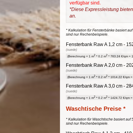
verfügbar sind.
*Diese Expressleistung bieten
an.
* Kalkulation für Fensterbänke basiert auf
sind nur Rechenbeispiele.
Fensterbank Raw A 1,2 cm - 152
(suede)
2
2
(Berechnung = 1 m
* 0.2 m
* 763.24 €/qm = 1
Fensterbank Raw A 2,0 cm - 202
(suede)
2
2
(Berechnung = 1 m
* 0.2 m
* 1014.22 €/qm = 
Fensterbank Raw A 3,0 cm - 284
(suede)
2
2
(Berechnung = 1 m
* 0.2 m
* 1424.72 €/qm = 
Waschtische Preise *
* Kalkulation für Waschtische basiert auf 
sind nur Rechenbeispiele.