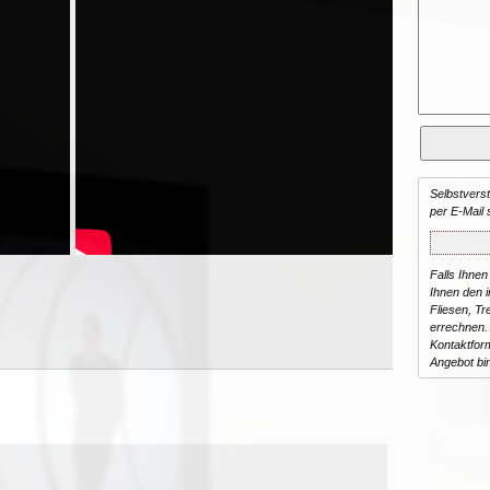
Selbstvers
per E-Mail 
Falls Ihnen
Ihnen den in
Fliesen, T
errechnen.
Kontaktform
Angebot bi