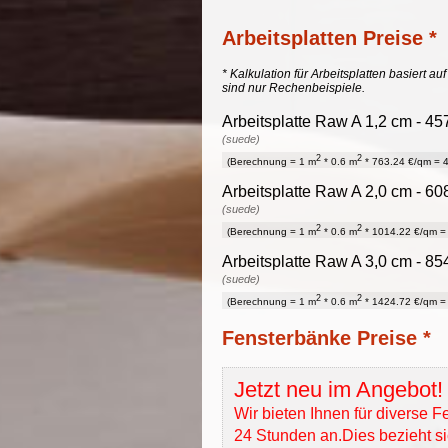
Arbeitsplatten Preise *
* Kalkulation für Arbeitsplatten basiert a
sind nur Rechenbeispiele.
Arbeitsplatte Raw A 1,2 cm - 45
(suede)
2
2
(Berechnung = 1 m
* 0.6 m
* 763.24 €/qm = 4
Arbeitsplatte Raw A 2,0 cm - 60
(suede)
2
2
(Berechnung = 1 m
* 0.6 m
* 1014.22 €/qm = 
Arbeitsplatte Raw A 3,0 cm - 85
(suede)
2
2
(Berechnung = 1 m
* 0.6 m
* 1424.72 €/qm = 
Fensterbänke Preise *
Jetzt neu im Angebot!
Wir bieten Ihnen für diverse 
24 Stunden an.Dies bezieht sic