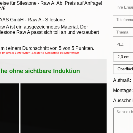
eise für Silestone -
Raw A
:
Ab:
Preis auf Anfrage!
m/€
AAS GmbH
-
Raw A - Silestone
w A ist ein ausgezeichnetes Material. Der
lestone Raw A passt sich toll an und verzaubert
mit einem Durchschnitt von
5
von
5
Punkten.
von unserem Lieferanten Silestone Cosentino übernommen!
che ohne sichtbare Induktion
Aufmaß:
Montage:
Ausschnit