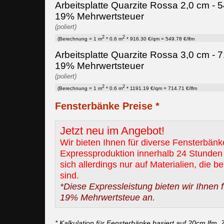
Arbeitsplatte Quarzite Rossa 2,0 cm - 54
19% Mehrwertsteuer
(poliert)
2
2
(Berechnung = 1 m
* 0.6 m
* 916.30 €/qm = 549.78 €/lfm
Arbeitsplatte Quarzite Rossa 3,0 cm - 71
19% Mehrwertsteuer
(poliert)
2
2
(Berechnung = 1 m
* 0.6 m
* 1191.19 €/qm = 714.71 €/lfm
Fensterbänke Preise *
Jetzt neu im Angebot!
Wir bieten Ihnen für diverse Fensterbänk
Expressproduktion innerhalb 24 Stunden 
sich allerdings nur auf Materialien, die b
sind.
*Diese Expressleistung bieten wir Ihnen fü
19% Mehrwertsteue an.
* Kalkulation für Fensterbänke basiert auf 20cm lfm. Z