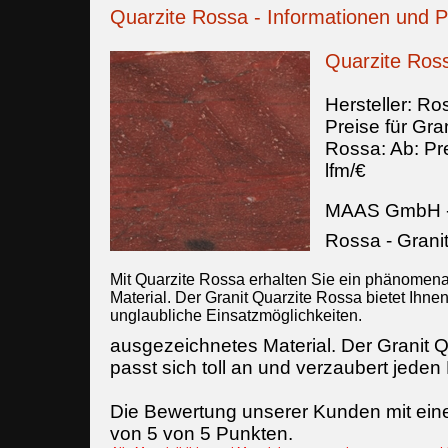
Quarzite Rossa - Informationen und P
Quarzite Ross
Hersteller:
Ros
Preise für Gran
Rossa
:
Ab:
Pr
lfm/€
MAAS GmbH
Rossa - Grani
Mit Quarzite Rossa erhalten Sie ein phänomen
Material. Der Granit Quarzite Rossa bietet Ihne
unglaubliche Einsatzmöglichkeiten.
ausgezeichnetes Material. Der Granit 
passt sich toll an und verzaubert jeden
Die Bewertung unserer Kunden mit ein
von
5
von
5
Punkten.