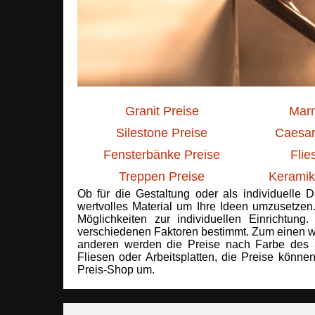
Granit Preise
Marm
Silestone Preise
Caesar
Fensterbänke Preise
Flie
Treppen Preise
Keramik
Ob für die Gestaltung oder als individuelle 
wertvolles Material um Ihre Ideen umzusetzen
Möglichkeiten zur individuellen Einrichtun
verschiedenen Faktoren bestimmt. Zum einen we
anderen werden die Preise nach Farbe des 
Fliesen oder Arbeitsplatten, die Preise könne
Preis-Shop um.