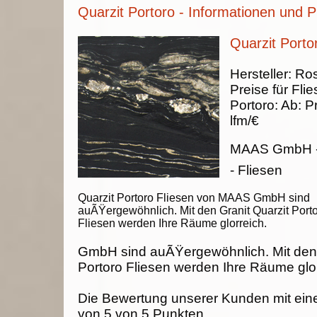
Quarzit Portoro - Informationen und P
Quarzit Portor
Hersteller:
Ros
Preise für Fli
Portoro
:
Ab:
Pr
lfm/€
MAAS GmbH
- Fliesen
Quarzit Portoro Fliesen von MAAS GmbH sind
auÃŸergewöhnlich. Mit den Granit Quarzit Port
Fliesen werden Ihre Räume glorreich.
GmbH sind auÃŸergewöhnlich. Mit den 
Portoro Fliesen werden Ihre Räume glor
Die Bewertung unserer Kunden mit ein
von
5
von
5
Punkten.