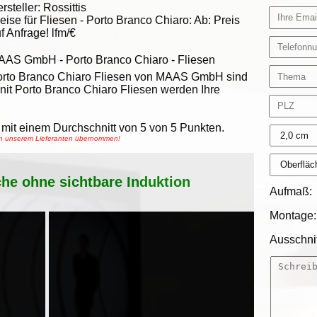
rsteller:
Rossittis
eise für Fliesen -
Porto Branco Chiaro
:
Ab:
Preis
f Anfrage!
lfm/€
AAS GmbH
-
Porto Branco Chiaro - Fliesen
rto Branco Chiaro Fliesen von MAAS GmbH sind
it Porto Branco Chiaro Fliesen werden Ihre
mit einem Durchschnitt von
5
von
5
Punkten.
von unserem Lieferanten übernommen!
che ohne sichtbare Induktion
Aufmaß:
Montage:
Ausschnit