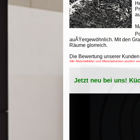
He
Pr
au
M
Po
auÃŸergewöhnlich. Mit den Gran
Räume glorreich.
Die Bewertung unserer Kunden 
Alle Materialbilder und Materialnamen wurden 
Jetzt neu bei uns! Kü