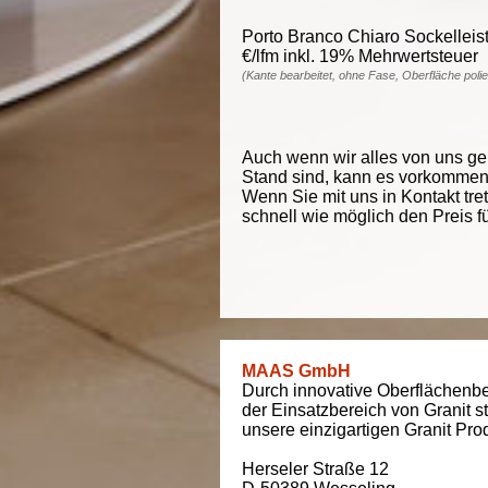
Porto Branco Chiaro Sockelleiste
€/lfm inkl. 19% Mehrwertsteuer
(Kante bearbeitet, ohne Fase, Oberfläche polie
Auch wenn wir alles von uns g
Stand sind, kann es vorkommen d
Wenn Sie mit uns in Kontakt tre
schnell wie möglich den Preis f
MAAS GmbH
Durch innovative Oberflächenbe
der Einsatzbereich von Granit s
unsere einzigartigen Granit Pro
Herseler Straße 12