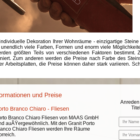
individuelle Dekoration Ihrer Wohnräume - einzigartige Steine
 unendlich viele Farben, Formen und enorm viele Möglichkeiten
rden größten Teils von verschiedenen Faktoren bestimmt.
finiert. Zum anderen werden die Preise nach Farbe des Ste
er Arbeitsplatten, die Preise können daher stark variieren. S
formationen und Preise
Anreden 
Titel
orto Branco Chiaro - Fliesen
orto Branco Chiaro Fliesen von MAAS GmbH
nd auÃŸergewöhnlich. Mit den Granit Porto
anco Chiaro Fliesen werden Ihre Räume
orreich.