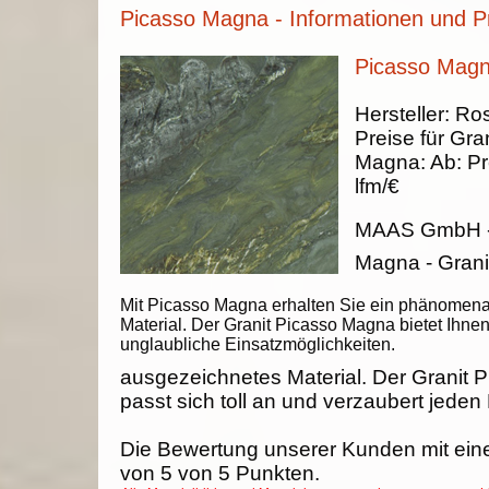
Picasso Magna - Informationen und P
Picasso Magn
Hersteller:
Ros
Preise für Gran
Magna
:
Ab:
Pr
lfm/€
MAAS GmbH
Magna - Grani
Mit Picasso Magna erhalten Sie ein phänomena
Material. Der Granit Picasso Magna bietet Ihne
unglaubliche Einsatzmöglichkeiten.
ausgezeichnetes Material. Der Granit
passt sich toll an und verzaubert jeden
Die Bewertung unserer Kunden mit ein
von
5
von
5
Punkten.