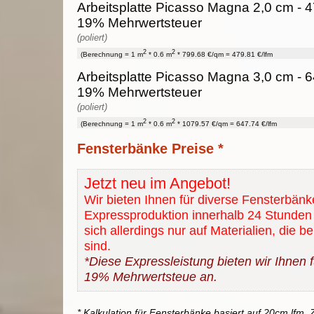
Arbeitsplatte Picasso Magna 2,0 cm - 47
19% Mehrwertsteuer
(poliert)
2
2
(Berechnung = 1 m
* 0.6 m
* 799.68 €/qm = 479.81 €/lfm
Arbeitsplatte Picasso Magna 3,0 cm - 64
19% Mehrwertsteuer
(poliert)
2
2
(Berechnung = 1 m
* 0.6 m
* 1079.57 €/qm = 647.74 €/lfm
Fensterbänke Preise *
Jetzt neu im Angebot!
Wir bieten Ihnen für diverse Fensterbänk
Expressproduktion innerhalb 24 Stunden 
sich allerdings nur auf Materialien, die b
sind.
*Diese Expressleistung bieten wir Ihnen fü
19% Mehrwertsteue an.
* Kalkulation für Fensterbänke basiert auf 20cm lfm. Z