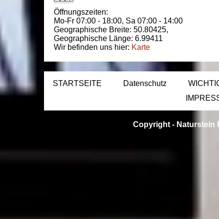
Öffnungszeiten:
Mo-Fr 07:00 - 18:00,
Sa 07:00 - 14:00
Geographische Breite:
50.80425
,
Geographische Länge:
6.99411
Wir befinden uns hier:
Karte
STARTSEITE
Datenschutz
WICHTI
IMPRES
Copyright -
Naturstein 