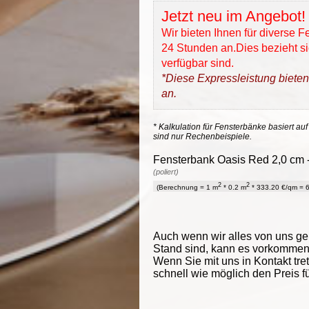
Jetzt neu im Angebot!
Wir bieten Ihnen für diverse 
24 Stunden an.Dies bezieht sic
verfügbar sind.
*Diese Expressleistung bieten
an.
* Kalkulation für Fensterbänke basiert auf
sind nur Rechenbeispiele.
Fensterbank Oasis Red 2,0 cm -
(poliert)
2
2
(Berechnung = 1 m
* 0.2 m
* 333.20 €/qm = 6
Auch wenn wir alles von uns g
Stand sind, kann es vorkommen d
Wenn Sie mit uns in Kontakt tre
schnell wie möglich den Preis f