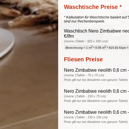
Waschtische Preise *
* Kalkulation für Waschtische basiert auf 
sind nur Rechenbeispiele.
Waschtisch Nero Zimbabwe neoli
€/lfm
(riverw (Tafeln - 325 x 160 cm))
2
2
(Berechnung = 1 m
* 0.55 m
* 815.92 €/qm = 
Fliesen Preise
Nero Zimbabwe neolith 0,6 cm -
(riverw. (Tafeln - 75 x 75 cm)
Preis gilt nur bei Abnahme von ganzen Tafeln)
Nero Zimbabwe neolith 0,6 cm -
(riverw. (Tafeln - 150 x 75 cm)
Preis gilt nur bei Abnahme von ganzen Tafeln)
Nero Zimbabwe neolith 0,6 cm -
(riverw. (Tafeln - 150 x 150 cm)
Preis gilt nur bei Abnahme von ganzen Tafeln)