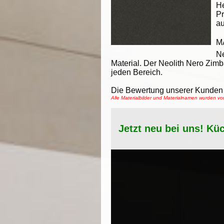
He
Pr
au
M
Ne
Material. Der Neolith Nero Zimb
jeden Bereich.
Die Bewertung unserer Kunden 
Alle Materialbilder und Materialnamen wurden v
Jetzt neu bei uns! Kü