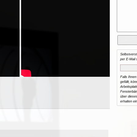
Selbstvers
per E-Mail 
Falls Ihnen
gefällt, kön
Arbeitsplat
Fensterbän
über dieses
erhalten ei