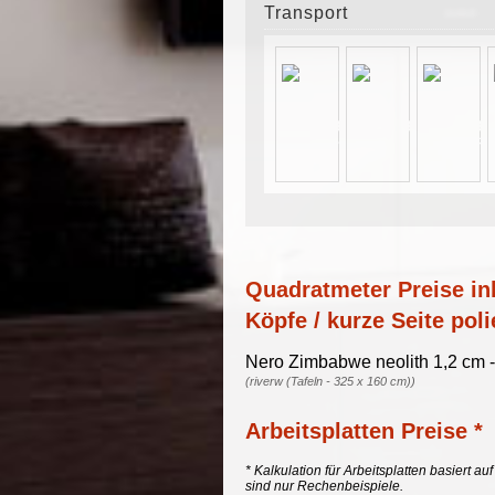
Transport
Quadratmeter Preise ink
Köpfe / kurze Seite poli
Nero Zimbabwe neolith 1,2 cm -
(riverw (Tafeln - 325 x 160 cm))
Arbeitsplatten Preise *
* Kalkulation für Arbeitsplatten basiert a
sind nur Rechenbeispiele.