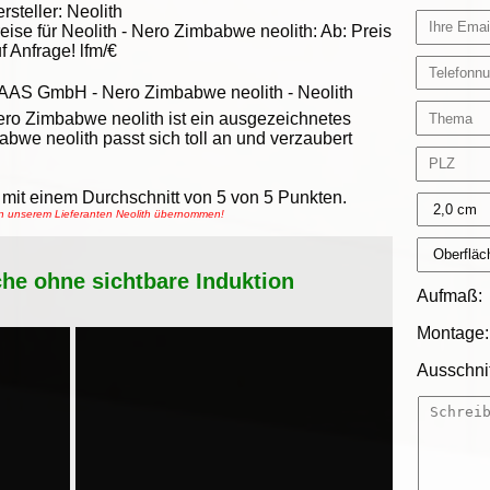
rsteller:
Neolith
eise für Neolith -
Nero Zimbabwe neolith
:
Ab:
Preis
f Anfrage!
lfm/€
AAS GmbH
-
Nero Zimbabwe neolith - Neolith
ro Zimbabwe neolith ist ein ausgezeichnetes
abwe neolith passt sich toll an und verzaubert
mit einem Durchschnitt von
5
von
5
Punkten.
on unserem Lieferanten Neolith übernommen!
che ohne sichtbare Induktion
Aufmaß:
Montage:
Ausschnit