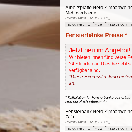
Arbeitsplatte Nero Zimbabwe neo
Mehrwertsteuer
(riverw (Tafeln - 325 x 160 cm))
2
2
(Berechnung = 1 m
* 0.6 m
* 815.92 €/qm = 4
Fensterbänke Preise *
Jetzt neu im Angebot!
Wir bieten Ihnen für diverse 
24 Stunden an.Dies bezieht sic
verfügbar sind.
*Diese Expressleistung bieten
an.
* Kalkulation für Fensterbänke basiert auf
sind nur Rechenbeispiele.
Fensterbank Nero Zimbabwe neol
€/lfm
(riverw (Tafeln - 325 x 160 cm))
2
2
(Berechnung = 1 m
* 0.2 m
* 815.92 €/qm = 1