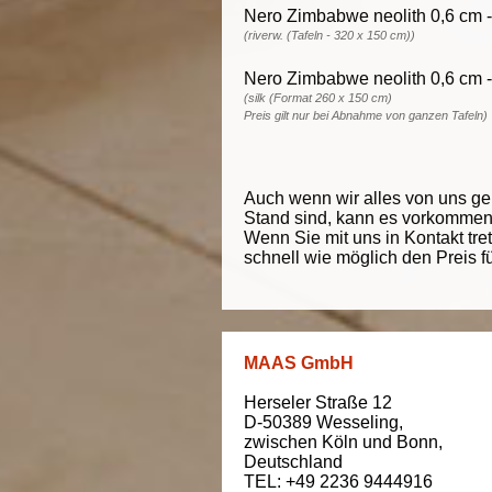
Nero Zimbabwe neolith 0,6 cm -
(riverw. (Tafeln - 320 x 150 cm))
Nero Zimbabwe neolith 0,6 cm -
(silk (Format 260 x 150 cm)
Preis gilt nur bei Abnahme von ganzen Tafeln)
Auch wenn wir alles von uns g
Stand sind, kann es vorkommen d
Wenn Sie mit uns in Kontakt tre
schnell wie möglich den Preis f
MAAS GmbH
Herseler Straße 12
D-50389
Wesseling
,
zwischen
Köln und Bonn
,
Deutschland
TEL: +49 2236 9444916