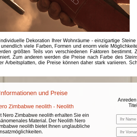
individuelle Dekoration Ihrer Wohnräume - einzigartige Steine
 unendlich viele Farben, Formen und enorm viele Möglichkeiten
rden größten Teils von verschiedenen Faktoren bestimmt.
finiert. Zum anderen werden die Preise nach Farbe des Ste
er Arbeitsplatten, die Preise können daher stark variieren. S
Informationen und Preise
Anreden 
Titel
ero Zimbabwe neolith - Neolith
t Nero Zimbabwe neolith erhalten Sie ein
änomenales Material. Der Neolith Nero
mbabwe neolith bietet Ihnen unglaubliche
nsatzmöglichkeiten.