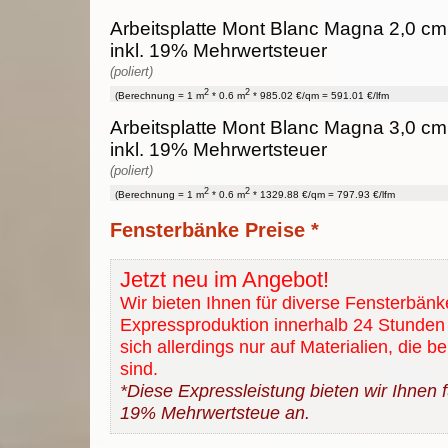
Arbeitsplatte Mont Blanc Magna 2,0 cm 
inkl. 19% Mehrwertsteuer
(poliert)
2
2
(Berechnung = 1 m
* 0.6 m
* 985.02 €/qm = 591.01 €/lfm
Arbeitsplatte Mont Blanc Magna 3,0 cm 
inkl. 19% Mehrwertsteuer
(poliert)
2
2
(Berechnung = 1 m
* 0.6 m
* 1329.88 €/qm = 797.93 €/lfm
Fensterbänke Preise *
Jetzt neu im Angebot!
Wir bieten Ihnen für diverse Fensterbänk
Expressproduktion innerhalb 24 Stunden 
sich allerdings nur auf Materialien, die b
sind.
*Diese Expressleistung bieten wir Ihnen fü
19% Mehrwertsteue an.