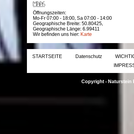
Öffnungszeiten:
Mo-Fr 07:00 - 18:00,
Sa 07:00 - 14:00
Geographische Breite:
50.80425
,
Geographische Länge:
6.99411
Wir befinden uns hier:
Karte
STARTSEITE
Datenschutz
WICHTI
IMPRES
Copyright -
Naturstein 