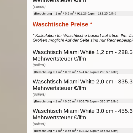
Mehrwertsteuer €/lfm
(suede)
2
2
(Berechnung = 1 m
* 0.2 m
* 911.26 €/qm = 182.25 €/lfm)
Waschtische Preise *
* Kalkulation für Waschtische basiert auf 55cm lfm. Zu
Größen möglich! Auf der Seite sind nur Rechenbeispi
Waschtisch Miami White 1,2 cm - 288.5
Mehrwertsteuer €/lfm
(poliert)
2
2
(Berechnung = 1 m
* 0.55 m
* 524.67 €/qm = 288.57 €/lfm)
Waschtisch Miami White 2,0 cm - 335.3
Mehrwertsteuer €/lfm
(poliert)
2
2
(Berechnung = 1 m
* 0.55 m
* 609.76 €/qm = 335.37 €/lfm)
Waschtisch Miami White 3,0 cm - 455.6
Mehrwertsteuer €/lfm
(poliert)
2
2
(Berechnung = 1 m
* 0.55 m
* 828.42 €/qm = 455.63 €/lfm)