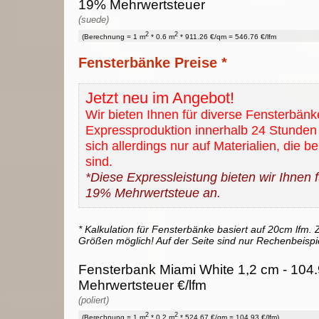
19% Mehrwertsteuer
(suede)
2
2
(Berechnung = 1 m
* 0.6 m
* 911.26 €/qm = 546.76 €/lfm
Fensterbänke Preise *
Jetzt neu im Angebot!
Wir bieten Ihnen für diverse Fensterbänk
Expressproduktion innerhalb 24 Stunden 
sich allerdings nur auf Materialien, die b
sind.
*Diese Expressleistung bieten wir Ihnen fü
19% Mehrwertsteue an.
* Kalkulation für Fensterbänke basiert auf 20cm lfm. Z
Größen möglich! Auf der Seite sind nur Rechenbeispi
Fensterbank Miami White 1,2 cm - 104.
Mehrwertsteuer €/lfm
(poliert)
2
2
(Berechnung = 1 m
* 0.2 m
* 524.67 €/qm = 104.93 €/lfm)