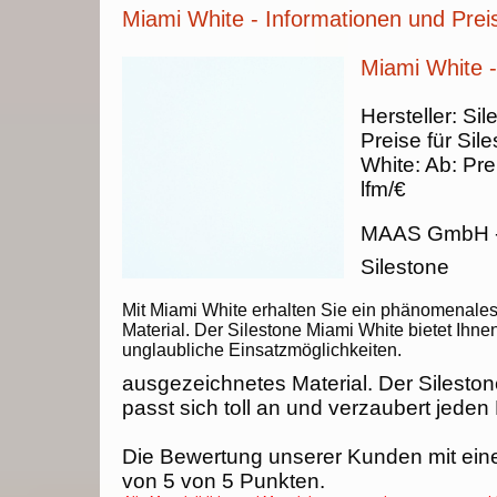
Miami White - Informationen und Prei
Miami White -
Hersteller:
Sil
Preise für Sil
White
:
Ab:
Pre
lfm/€
MAAS GmbH
Silestone
Mit Miami White erhalten Sie ein phänomenale
Material. Der Silestone Miami White bietet Ihne
unglaubliche Einsatzmöglichkeiten.
ausgezeichnetes Material. Der Silesto
passt sich toll an und verzaubert jeden
Die Bewertung unserer Kunden mit ein
von
5
von
5
Punkten.