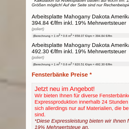
* Kalkulation für Arbeitsplatten basiert auf 60cm lfm. Z
Größen möglich! Auf der Seite sind nur Rechenbeispi
Arbeitsplatte Mahogany Dakota Amerika
394.84 €/lfm inkl. 19% Mehrwertsteuer
(poliert)
2
2
(Berechnung = 1 m
* 0.6 m
* 658.07 €/qm = 394.84 €/lfm
Arbeitsplatte Mahogany Dakota Amerika
492.30 €/lfm inkl. 19% Mehrwertsteuer
(poliert)
2
2
(Berechnung = 1 m
* 0.6 m
* 820.51 €/qm = 492.30 €/lfm
Fensterbänke Preise *
Jetzt neu im Angebot!
Wir bieten Ihnen für diverse Fensterbänk
Expressproduktion innerhalb 24 Stunden 
sich allerdings nur auf Materialien, die b
sind.
*Diese Expressleistung bieten wir Ihnen fü
19% Mehrwertsteue an.