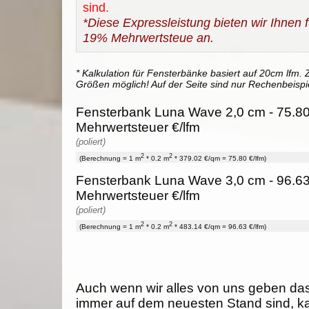
sind.
*Diese Expressleistung bieten wir Ihnen fü
19% Mehrwertsteue an.
* Kalkulation für Fensterbänke basiert auf 20cm lfm. Z
Größen möglich! Auf der Seite sind nur Rechenbeispi
Fensterbank Luna Wave 2,0 cm - 75.80
Mehrwertsteuer €/lfm
(poliert)
2
2
(Berechnung = 1 m
* 0.2 m
* 379.02 €/qm = 75.80 €/lfm)
Fensterbank Luna Wave 3,0 cm - 96.63
Mehrwertsteuer €/lfm
(poliert)
2
2
(Berechnung = 1 m
* 0.2 m
* 483.14 €/qm = 96.63 €/lfm)
Auch wenn wir alles von uns geben da
immer auf dem neuesten Stand sind, k