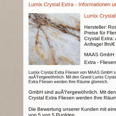
Lumix Crystal Extra - Informationen u
Lumix Crystal
Hersteller:
Ros
Preise für Fli
Crystal Extra
:
Anfrage!
lfm/€
MAAS GmbH
Extra - Fliese
Lumix Crystal Extra Fliesen von MAAS GmbH s
auÃŸergewöhnlich. Mit den Granit Lumix Crysta
Extra Fliesen werden Ihre Räume glorreich.
GmbH sind auÃŸergewöhnlich. Mit den
Crystal Extra Fliesen werden Ihre Räum
Die Bewertung unserer Kunden mit ein
von
5
von
5
Punkten.