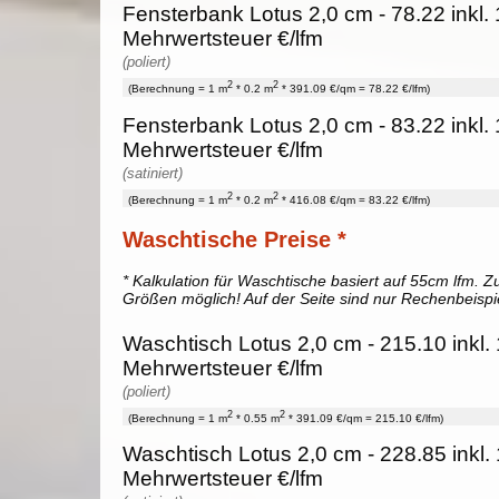
Fensterbank Lotus 2,0 cm - 78.22 inkl.
Mehrwertsteuer €/lfm
(poliert)
2
2
(Berechnung = 1 m
* 0.2 m
* 391.09 €/qm = 78.22 €/lfm)
Fensterbank Lotus 2,0 cm - 83.22 inkl.
Mehrwertsteuer €/lfm
(satiniert)
2
2
(Berechnung = 1 m
* 0.2 m
* 416.08 €/qm = 83.22 €/lfm)
Waschtische Preise *
* Kalkulation für Waschtische basiert auf 55cm lfm. Zu
Größen möglich! Auf der Seite sind nur Rechenbeispi
Waschtisch Lotus 2,0 cm - 215.10 inkl
Mehrwertsteuer €/lfm
(poliert)
2
2
(Berechnung = 1 m
* 0.55 m
* 391.09 €/qm = 215.10 €/lfm)
Waschtisch Lotus 2,0 cm - 228.85 inkl
Mehrwertsteuer €/lfm