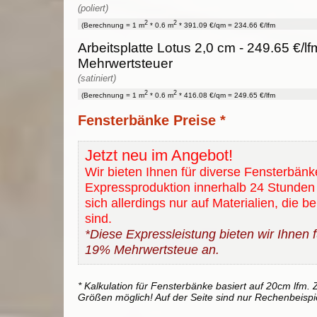
(poliert)
2
2
(Berechnung = 1 m
* 0.6 m
* 391.09 €/qm = 234.66 €/lfm
Arbeitsplatte Lotus 2,0 cm - 249.65 €/lf
Mehrwertsteuer
(satiniert)
2
2
(Berechnung = 1 m
* 0.6 m
* 416.08 €/qm = 249.65 €/lfm
Fensterbänke Preise *
Jetzt neu im Angebot!
Wir bieten Ihnen für diverse Fensterbänk
Expressproduktion innerhalb 24 Stunden 
sich allerdings nur auf Materialien, die b
sind.
*Diese Expressleistung bieten wir Ihnen fü
19% Mehrwertsteue an.
* Kalkulation für Fensterbänke basiert auf 20cm lfm. Z
Größen möglich! Auf der Seite sind nur Rechenbeispi