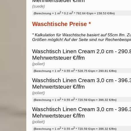
Mehrwertsteuer €/lfm
(suede)
2
2
(Berechnung = 1 m
* 0.2 m
* 792.64 €/qm = 158.53 €/lfm)
Waschtische Preise *
* Kalkulation für Waschtische basiert auf 55cm lfm. Zu
Größen möglich! Auf der Seite sind nur Rechenbeispi
Waschtisch Linen Cream 2,0 cm - 290.8
Mehrwertsteuer €/lfm
(poliert)
2
2
(Berechnung = 1 m
* 0.55 m
* 528.75 €/qm = 290.81 €/lfm)
Waschtisch Linen Cream 3,0 cm - 396.3
Mehrwertsteuer €/lfm
(poliert)
2
2
(Berechnung = 1 m
* 0.55 m
* 720.59 €/qm = 396.32 €/lfm)
Waschtisch Linen Cream 3,0 cm - 396.3
Mehrwertsteuer €/lfm
(poliert)
2
2
(Berechnung = 1 m
* 0.55 m
* 720.59 €/qm = 396.32 €/lfm)