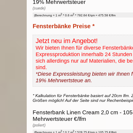
19% Mehrwertsteuer
(suede)
2
2
(Berechnung = 1 m
* 0.6 m
* 792.64 €/qm = 475.58 €/lfm
Fensterbänke Preise *
Jetzt neu im Angebot!
Wir bieten Ihnen für diverse Fensterbänk
Expressproduktion innerhalb 24 Stunden 
sich allerdings nur auf Materialien, die b
sind.
*Diese Expressleistung bieten wir Ihnen fü
19% Mehrwertsteue an.
* Kalkulation für Fensterbänke basiert auf 20cm lfm. Z
Größen möglich! Auf der Seite sind nur Rechenbeispi
Fensterbank Linen Cream 2,0 cm - 105.
Mehrwertsteuer €/lfm
(poliert)
2
2
(Berechnung = 1 m
* 0.2 m
* 528.75 €/qm = 105.75 €/lfm)