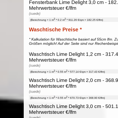
Fensterbank Lime Delight 3,0 cm - 182.
Mehrwertsteuer €/lfm
(suede)
2
2
(Berechnung = 1 m
* 0.2 m
* 911.26 €/qm = 182.25 €/lfm)
Waschtische Preise *
* Kalkulation für Waschtische basiert auf 55cm lfm. Zu
Größen möglich! Auf der Seite sind nur Rechenbeispi
Waschtisch Lime Delight 1,2 cm - 317.4
Mehrwertsteuer €/lfm
(suede)
2
2
(Berechnung = 1 m
* 0.55 m
* 577.14 €/qm = 317.43 €/lfm)
Waschtisch Lime Delight 2,0 cm - 368.9
Mehrwertsteuer €/lfm
(suede)
2
2
(Berechnung = 1 m
* 0.55 m
* 670.73 €/qm = 368.90 €/lfm)
Waschtisch Lime Delight 3,0 cm - 501.1
Mehrwertsteuer €/lfm
(suede)