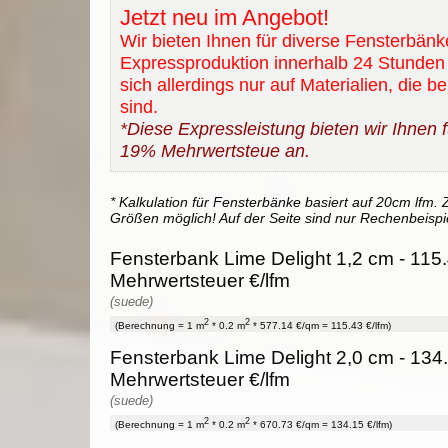
Jetzt neu im Angebot!
Wir bieten Ihnen für diverse Fensterbänk
Expressproduktion innerhalb 24 Stunden 
sich allerdings nur auf Materialien, die b
sind.
*Diese Expressleistung bieten wir Ihnen fü
19% Mehrwertsteue an.
* Kalkulation für Fensterbänke basiert auf 20cm lfm. Z
Größen möglich! Auf der Seite sind nur Rechenbeispi
Fensterbank Lime Delight 1,2 cm - 115.
Mehrwertsteuer €/lfm
(suede)
2
2
(Berechnung = 1 m
* 0.2 m
* 577.14 €/qm = 115.43 €/lfm)
Fensterbank Lime Delight 2,0 cm - 134.
Mehrwertsteuer €/lfm
(suede)
2
2
(Berechnung = 1 m
* 0.2 m
* 670.73 €/qm = 134.15 €/lfm)