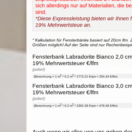
sich allerdings nur auf Materialien, die b
sind.
*Diese Expressleistung bieten wir Ihnen fü
19% Mehrwertsteue an.
* Kalkulation für Fensterbänke basiert auf 20cm lfm. Z
Größen möglich! Auf der Seite sind nur Rechenbeispi
Fensterbank Labradorite Bianco 2,0 cm 
19% Mehrwertsteuer €/lfm
(poliert)
2
2
(Berechnung = 1 m
* 0.2 m
* 1772.21 €/qm = 354.44 €/lfm)
Fensterbank Labradorite Bianco 3,0 cm 
19% Mehrwertsteuer €/lfm
(poliert)
2
2
(Berechnung = 1 m
* 0.2 m
* 2392.38 €/qm = 478.48 €/lfm)
Auch wenn wir alles von uns geben da