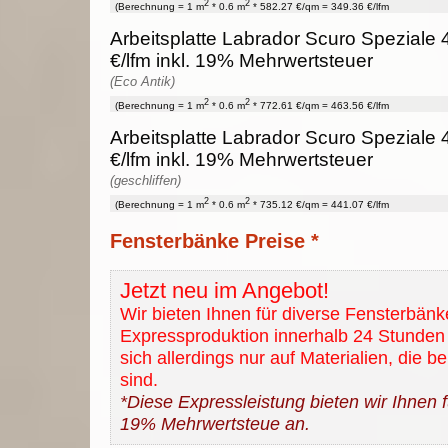
2
2
(Berechnung = 1 m
* 0.6 m
* 582.27 €/qm = 349.36 €/lfm
Arbeitsplatte Labrador Scuro Speziale 
€/lfm inkl. 19% Mehrwertsteuer
(Eco Antik)
2
2
(Berechnung = 1 m
* 0.6 m
* 772.61 €/qm = 463.56 €/lfm
Arbeitsplatte Labrador Scuro Speziale 
€/lfm inkl. 19% Mehrwertsteuer
(geschliffen)
2
2
(Berechnung = 1 m
* 0.6 m
* 735.12 €/qm = 441.07 €/lfm
Fensterbänke Preise *
Jetzt neu im Angebot!
Wir bieten Ihnen für diverse Fensterbänk
Expressproduktion innerhalb 24 Stunden 
sich allerdings nur auf Materialien, die b
sind.
*Diese Expressleistung bieten wir Ihnen fü
19% Mehrwertsteue an.