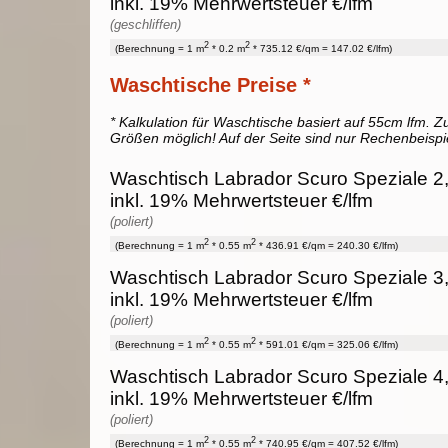
inkl. 19% Mehrwertsteuer €/lfm
(geschliffen)
2
2
(Berechnung = 1 m
* 0.2 m
* 735.12 €/qm = 147.02 €/lfm)
Waschtische Preise *
* Kalkulation für Waschtische basiert auf 55cm lfm. Zu
Größen möglich! Auf der Seite sind nur Rechenbeispi
Waschtisch Labrador Scuro Speziale 2
inkl. 19% Mehrwertsteuer €/lfm
(poliert)
2
2
(Berechnung = 1 m
* 0.55 m
* 436.91 €/qm = 240.30 €/lfm)
Waschtisch Labrador Scuro Speziale 3
inkl. 19% Mehrwertsteuer €/lfm
(poliert)
2
2
(Berechnung = 1 m
* 0.55 m
* 591.01 €/qm = 325.06 €/lfm)
Waschtisch Labrador Scuro Speziale 4
inkl. 19% Mehrwertsteuer €/lfm
(poliert)
2
2
(Berechnung = 1 m
* 0.55 m
* 740.95 €/qm = 407.52 €/lfm)