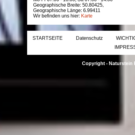
Geographische Breite:
50.80425
,
Geographische Länge:
6.99411
Wir befinden uns hier:
Karte
STARTSEITE
Datenschutz
WICHTI
IMPRES
Copyright -
Naturstein 