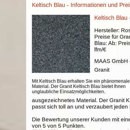
Keltisch Blau - Informationen und Pre
Keltisch Blau 
Hersteller:
Ros
Preise für Gran
Blau
:
Ab:
Prei
lfm/€
MAAS GmbH
Granit
Mit Keltisch Blau erhalten Sie ein phänomenale
Material. Der Granit Keltisch Blau bietet Ihnen
unglaubliche Einsatzmöglichkeiten.
ausgezeichnetes Material. Der Granit K
passt sich toll an und verzaubert jeden
Die Bewertung unserer Kunden mit ein
von
5
von
5
Punkten.