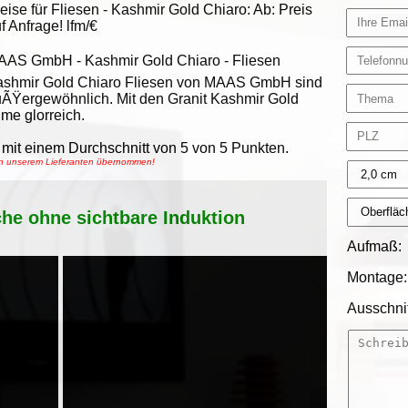
eise für Fliesen -
Kashmir Gold Chiaro
:
Ab:
Preis
f Anfrage!
lfm/€
AAS GmbH
-
Kashmir Gold Chiaro - Fliesen
ashmir Gold Chiaro Fliesen von MAAS GmbH sind
ÃŸergewöhnlich. Mit den Granit Kashmir Gold
me glorreich.
mit einem Durchschnitt von
5
von
5
Punkten.
von unserem Lieferanten übernommen!
che ohne sichtbare Induktion
Aufmaß:
Montage:
Ausschnit