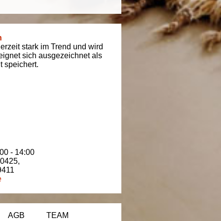
n
derzeit stark im Trend und wird
t eignet sich ausgezeichnet als
 speichert.
00 - 14:00
80425
,
9411
e
AGB
TEAM