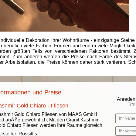
individuelle Dekoration Ihrer Wohnräume - einzigartige Steine
 unendlich viele Farben, Formen und enorm viele Möglichkeiten
rden größten Teils von verschiedenen Faktoren bestimmt.
finiert. Zum anderen werden die Preise nach Farbe des Ste
er Arbeitsplatten, die Preise können daher stark variieren. S
formationen und Preise
Anreden 
Titel
ashmir Gold Chiaro - Fliesen
ashmir Gold Chiaro Fliesen von MAAS GmbH
nd auÃŸergewöhnlich. Mit den Granit Kashmir
ld Chiaro Fliesen werden Ihre Räume glorreich.
rsteller:
Rossittis