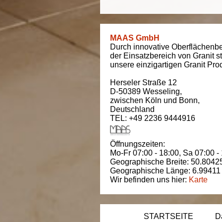
MAAS GmbH
Durch innovative Oberflächenbe
der Einsatzbereich von Granit s
unsere einzigartigen Granit Pro
Herseler Straße 12
D-50389
Wesseling
,
zwischen
Köln und Bonn
,
Deutschland
TEL: +49 2236 9444916
Öffnungszeiten:
Mo-Fr 07:00 - 18:00,
Sa 07:00 -
Geographische Breite:
50.8042
Geographische Länge:
6.99411
Wir befinden uns hier:
Karte
STARTSEITE
D