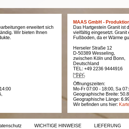
MAAS GmbH - Produktio
arbeitungen erweitert sich
Das Hartgestein Granit ist 
tändig. Wir bieten Ihnen
vielfältig eingesetzt. Grani
dukte.
Fußboden, da er Wärme gut
Herseler Straße 12
D-50389
Wesseling
,
zwischen
Köln und Bonn
,
Deutschland
TEL: +49 2236 9444916
Öffnungszeiten:
 14:00
Mo-Fr 07:00 - 18:00,
Sa 07:
5
,
Geographische Breite:
50.
Geographische Länge:
6.9
Wir befinden uns hier:
Kart
atenschutz
WICHTIGE HINWEISE
LIEFERUNG