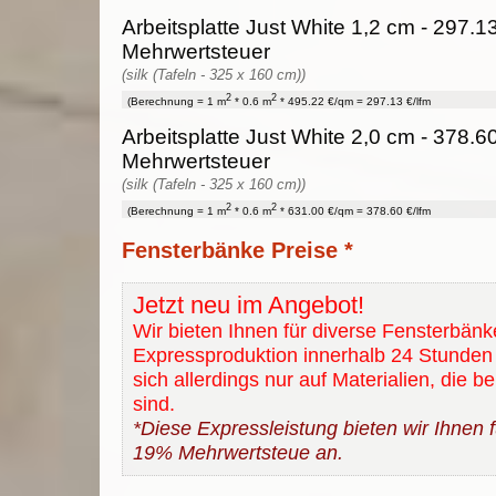
Arbeitsplatte Just White 1,2 cm - 297.13
Mehrwertsteuer
(silk (Tafeln - 325 x 160 cm))
2
2
(Berechnung = 1 m
* 0.6 m
* 495.22 €/qm = 297.13 €/lfm
Arbeitsplatte Just White 2,0 cm - 378.60
Mehrwertsteuer
(silk (Tafeln - 325 x 160 cm))
2
2
(Berechnung = 1 m
* 0.6 m
* 631.00 €/qm = 378.60 €/lfm
Fensterbänke Preise *
Jetzt neu im Angebot!
Wir bieten Ihnen für diverse Fensterbänk
Expressproduktion innerhalb 24 Stunden 
sich allerdings nur auf Materialien, die b
sind.
*Diese Expressleistung bieten wir Ihnen fü
19% Mehrwertsteue an.