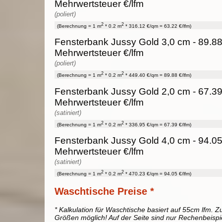
Mehrwertsteuer €/lfm
(poliert)
2
2
(Berechnung = 1 m
* 0.2 m
* 316.12 €/qm = 63.22 €/lfm)
Fensterbank Jussy Gold 3,0 cm - 89.88
Mehrwertsteuer €/lfm
(poliert)
2
2
(Berechnung = 1 m
* 0.2 m
* 449.40 €/qm = 89.88 €/lfm)
Fensterbank Jussy Gold 2,0 cm - 67.39
Mehrwertsteuer €/lfm
(satiniert)
2
2
(Berechnung = 1 m
* 0.2 m
* 336.95 €/qm = 67.39 €/lfm)
Fensterbank Jussy Gold 4,0 cm - 94.05
Mehrwertsteuer €/lfm
(satiniert)
2
2
(Berechnung = 1 m
* 0.2 m
* 470.23 €/qm = 94.05 €/lfm)
Waschtische Preise *
* Kalkulation für Waschtische basiert auf 55cm lfm. Zu
Größen möglich! Auf der Seite sind nur Rechenbeispi