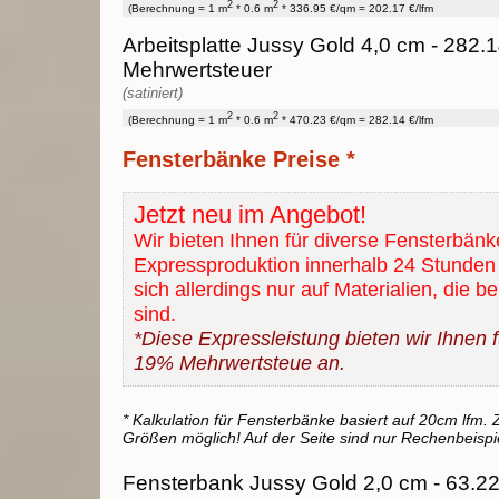
2
2
(Berechnung = 1 m
* 0.6 m
* 336.95 €/qm = 202.17 €/lfm
Arbeitsplatte Jussy Gold 4,0 cm - 282.1
Mehrwertsteuer
(satiniert)
2
2
(Berechnung = 1 m
* 0.6 m
* 470.23 €/qm = 282.14 €/lfm
Fensterbänke Preise *
Jetzt neu im Angebot!
Wir bieten Ihnen für diverse Fensterbänk
Expressproduktion innerhalb 24 Stunden 
sich allerdings nur auf Materialien, die b
sind.
*Diese Expressleistung bieten wir Ihnen fü
19% Mehrwertsteue an.
* Kalkulation für Fensterbänke basiert auf 20cm lfm. Z
Größen möglich! Auf der Seite sind nur Rechenbeispi
Fensterbank Jussy Gold 2,0 cm - 63.22