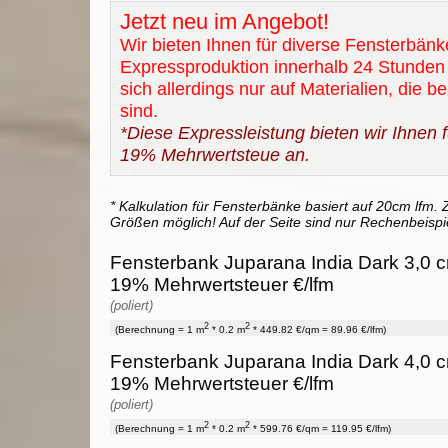
Jetzt neu im Angebot!
Wir bieten Ihnen für diverse Fensterbänk
Expressproduktion innerhalb 24 Stunden 
sich allerdings nur auf Materialien, die b
sind.
*Diese Expressleistung bieten wir Ihnen fü
19% Mehrwertsteue an.
* Kalkulation für Fensterbänke basiert auf 20cm lfm. Z
Größen möglich! Auf der Seite sind nur Rechenbeispi
Fensterbank Juparana India Dark 3,0 cm
19% Mehrwertsteuer €/lfm
(poliert)
2
2
(Berechnung = 1 m
* 0.2 m
* 449.82 €/qm = 89.96 €/lfm)
Fensterbank Juparana India Dark 4,0 cm
19% Mehrwertsteuer €/lfm
(poliert)
2
2
(Berechnung = 1 m
* 0.2 m
* 599.76 €/qm = 119.95 €/lfm)