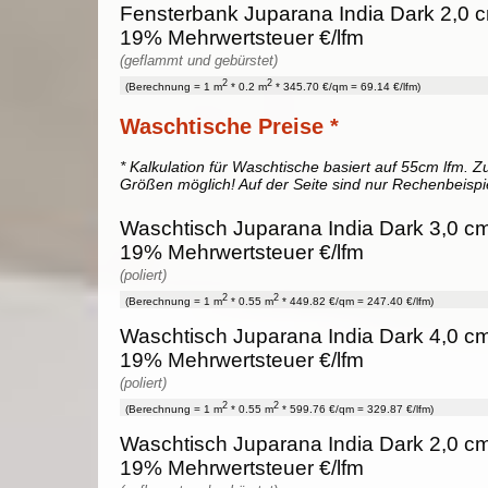
Fensterbank Juparana India Dark 2,0 cm
19% Mehrwertsteuer €/lfm
(geflammt und gebürstet)
2
2
(Berechnung = 1 m
* 0.2 m
* 345.70 €/qm = 69.14 €/lfm)
Waschtische Preise *
* Kalkulation für Waschtische basiert auf 55cm lfm. Zu
Größen möglich! Auf der Seite sind nur Rechenbeispi
Waschtisch Juparana India Dark 3,0 cm 
19% Mehrwertsteuer €/lfm
(poliert)
2
2
(Berechnung = 1 m
* 0.55 m
* 449.82 €/qm = 247.40 €/lfm)
Waschtisch Juparana India Dark 4,0 cm 
19% Mehrwertsteuer €/lfm
(poliert)
2
2
(Berechnung = 1 m
* 0.55 m
* 599.76 €/qm = 329.87 €/lfm)
Waschtisch Juparana India Dark 2,0 cm 
19% Mehrwertsteuer €/lfm