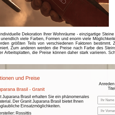
individuelle Dekoration Ihrer Wohnräume - einzigartige Steine
 unendlich viele Farben, Formen und enorm viele Möglichkeiten
rden größten Teils von verschiedenen Faktoren bestimmt.
finiert. Zum anderen werden die Preise nach Farbe des Ste
er Arbeitsplatten, die Preise können daher stark variieren. S
ationen und Preise
Anreden 
Titel
parana Brasil - Granit
t Juparana Brasil erhalten Sie ein phänomenales
terial. Der Granit Juparana Brasil bietet Ihnen
glaubliche Einsatzmöglichkeiten.
rsteller:
Rossittis