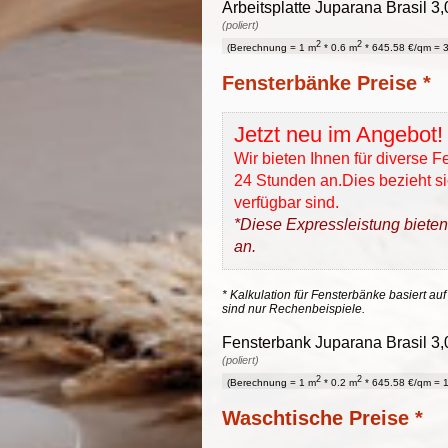
Arbeitsplatte Juparana Brasil 3
(poliert)
2
2
(Berechnung = 1 m
* 0.6 m
* 645.58 €/qm = 3
Fensterbänke Preise *
Jetzt neu im Angebot!
Wir bieten Ihnen für diverse 
24 Stunden an.Dies bezieht sic
verfügbar sind.
*Diese Expressleistung bieten
an.
* Kalkulation für Fensterbänke basiert auf
sind nur Rechenbeispiele.
Fensterbank Juparana Brasil 3,0
(poliert)
2
2
(Berechnung = 1 m
* 0.2 m
* 645.58 €/qm = 1
Waschtische Preise *