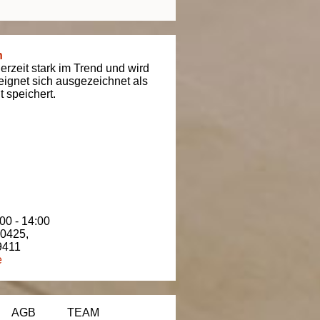
n
derzeit stark im Trend und wird
t eignet sich ausgezeichnet als
 speichert.
00 - 14:00
80425
,
9411
e
AGB
TEAM