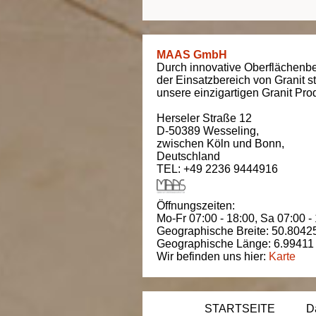
MAAS GmbH
Durch innovative Oberflächenbe
der Einsatzbereich von Granit s
unsere einzigartigen Granit Pro
Herseler Straße 12
D-50389
Wesseling
,
zwischen
Köln und Bonn
,
Deutschland
TEL: +49 2236 9444916
Öffnungszeiten:
Mo-Fr 07:00 - 18:00,
Sa 07:00 -
Geographische Breite:
50.8042
Geographische Länge:
6.99411
Wir befinden uns hier:
Karte
STARTSEITE
D