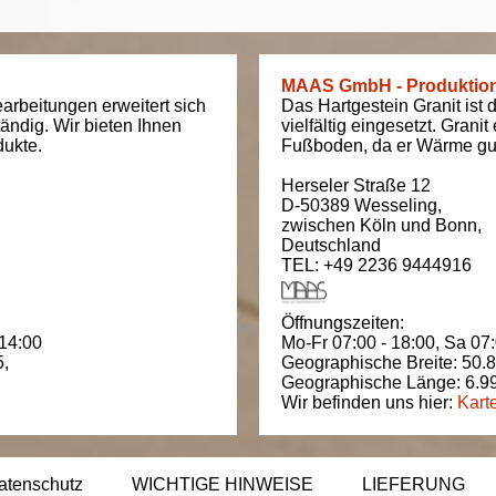
MAAS GmbH - Produktio
arbeitungen erweitert sich
Das Hartgestein Granit ist 
tändig. Wir bieten Ihnen
vielfältig eingesetzt. Grani
dukte.
Fußboden, da er Wärme gut
Herseler Straße 12
D-50389
Wesseling
,
zwischen
Köln und Bonn
,
Deutschland
TEL: +49 2236 9444916
Öffnungszeiten:
 14:00
Mo-Fr 07:00 - 18:00,
Sa 07:
5
,
Geographische Breite:
50.
Geographische Länge:
6.9
Wir befinden uns hier:
Kart
atenschutz
WICHTIGE HINWEISE
LIEFERUNG