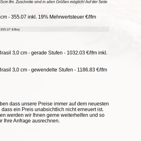
55cm lfm. Zuschnitte sind in allen Größen möglich! Auf der Seite
cm - 355.07 inkl. 19% Mehrwertsteuer €/lfm
355.07 €/lfm)
asil 3,0 cm - gerade Stufen - 1032.03 €/lfm inkl.
asil 3,0 cm - gewendelte Stufen - 1186.83 €/lfm
eben dass unsere Preise immer auf dem neuesten
ass ein Preis unabsichtlich nicht erneuert ist.
ten werden wir Ihnen gerne weiterhelfen und so
ür Ihre Anfrage ausrechnen.