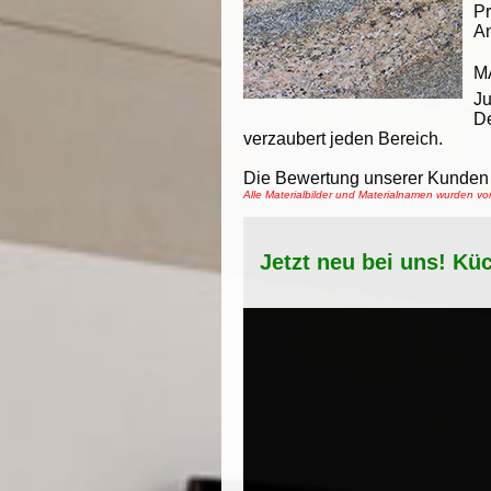
Pr
An
M
Ju
De
verzaubert jeden Bereich.
Die Bewertung unserer Kunden 
Alle Materialbilder und Materialnamen wurden 
Jetzt neu bei uns! Kü