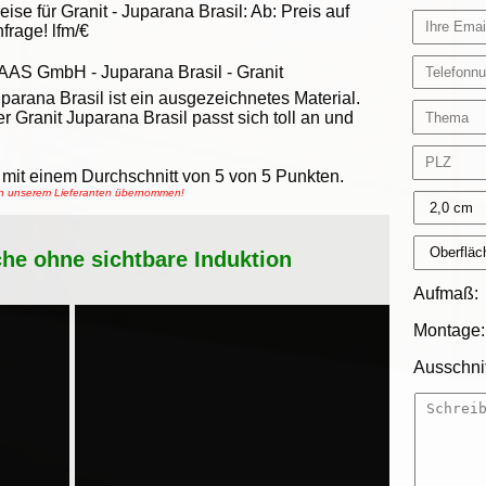
eise für Granit -
Juparana Brasil
:
Ab:
Preis auf
frage!
lfm/€
AAS GmbH
-
Juparana Brasil - Granit
parana Brasil ist ein ausgezeichnetes Material.
r Granit Juparana Brasil passt sich toll an und
mit einem Durchschnitt von
5
von
5
Punkten.
von unserem Lieferanten übernommen!
che ohne sichtbare Induktion
Aufmaß:
Montage:
Ausschnit