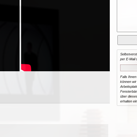
Selbstvers
per E-Mail 
Falls Ihnen
können wir 
Arbeitsplat
Fensterbän
über dieses
erhalten ei