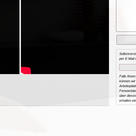
Selbstvers
per E-Mail 
Falls Ihnen
können wir 
Arbeitsplat
Fensterbän
über dieses
erhalten ei