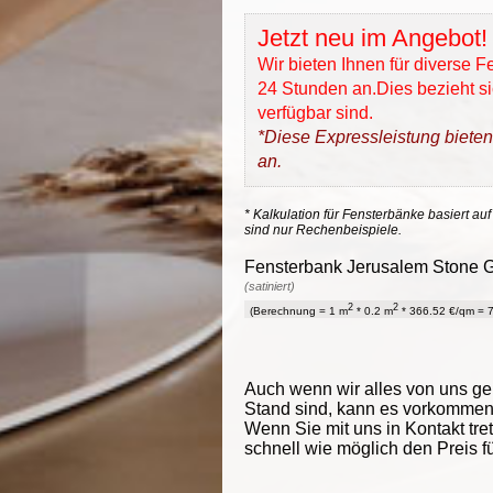
Jetzt neu im Angebot!
Wir bieten Ihnen für diverse 
24 Stunden an.Dies bezieht sic
verfügbar sind.
*Diese Expressleistung bieten
an.
* Kalkulation für Fensterbänke basiert auf
sind nur Rechenbeispiele.
Fensterbank Jerusalem Stone Go
(satiniert)
2
2
(Berechnung = 1 m
* 0.2 m
* 366.52 €/qm = 7
Auch wenn wir alles von uns g
Stand sind, kann es vorkommen d
Wenn Sie mit uns in Kontakt tre
schnell wie möglich den Preis f