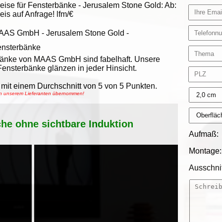
eise für Fensterbänke -
Jerusalem Stone Gold
:
Ab:
eis auf Anfrage!
lfm/€
AAS GmbH
-
Jerusalem Stone Gold -
ensterbänke
bänke von MAAS GmbH sind fabelhaft. Unsere
nsterbänke glänzen in jeder Hinsicht.
mit einem Durchschnitt von
5
von
5
Punkten.
von unserem Lieferanten übernommen!
che ohne sichtbare Induktion
Aufmaß:
Montage:
Ausschnit