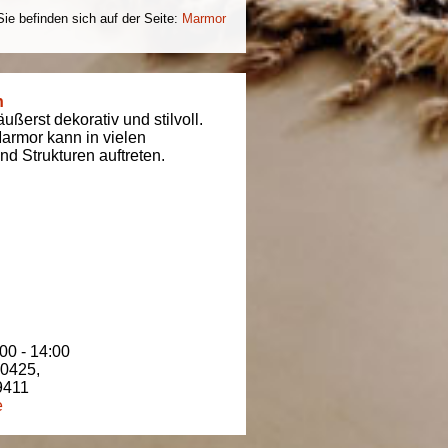
Sie befinden sich auf der Seite:
Marmor
n
ßerst dekorativ und stilvoll.
armor kann in vielen
d Strukturen auftreten.
00 - 14:00
80425
,
9411
e