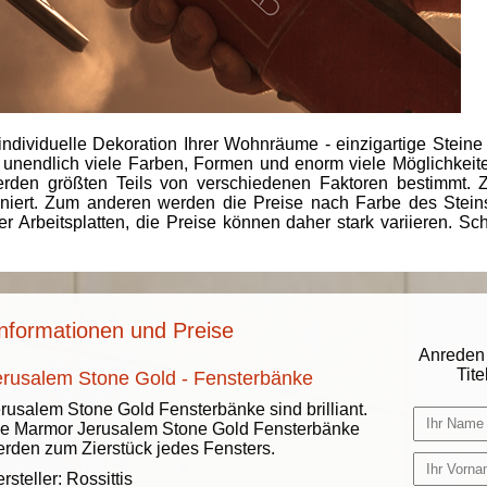
individuelle Dekoration Ihrer Wohnräume - einzigartige Steine
 unendlich viele Farben, Formen und enorm viele Möglichkeiten
rden größten Teils von verschiedenen Faktoren bestimmt.
finiert. Zum anderen werden die Preise nach Farbe des Ste
er Arbeitsplatten, die Preise können daher stark variieren. S
nformationen und Preise
Anreden 
Titel
erusalem Stone Gold - Fensterbänke
rusalem Stone Gold Fensterbänke sind brilliant.
e Marmor Jerusalem Stone Gold Fensterbänke
rden zum Zierstück jedes Fensters.
rsteller:
Rossittis