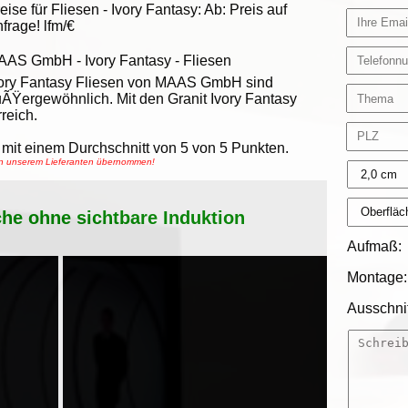
eise für Fliesen -
Ivory Fantasy
:
Ab:
Preis auf
frage!
lfm/€
AAS GmbH
-
Ivory Fantasy - Fliesen
ory Fantasy Fliesen von MAAS GmbH sind
ÃŸergewöhnlich. Mit den Granit Ivory Fantasy
reich.
mit einem Durchschnitt von
5
von
5
Punkten.
von unserem Lieferanten übernommen!
che ohne sichtbare Induktion
Aufmaß:
Montage:
Ausschnit