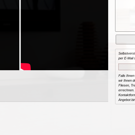
Selbstvers
per E-Mail 
Falls Ihnen
wir Ihnen de
Fliesen, T
errechnen.
Kontaktform
Angebot bi