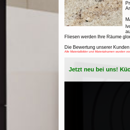
Pr
An
M
Iv
au
Fliesen werden Ihre Räume glor
Die Bewertung unserer Kunden 
Alle Materialbilder und Materialnamen wurden 
Jetzt neu bei uns! Kü