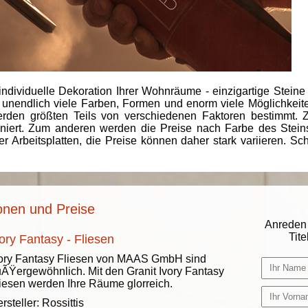
individuelle Dekoration Ihrer Wohnräume - einzigartige Steine
 unendlich viele Farben, Formen und enorm viele Möglichkeiten
rden größten Teils von verschiedenen Faktoren bestimmt.
finiert. Zum anderen werden die Preise nach Farbe des Ste
er Arbeitsplatten, die Preise können daher stark variieren. S
ionen und Preise
Anreden 
Titel
ory Fantasy - Fliesen
ory Fantasy Fliesen von MAAS GmbH sind
ÃŸergewöhnlich. Mit den Granit Ivory Fantasy
iesen werden Ihre Räume glorreich.
rsteller:
Rossittis