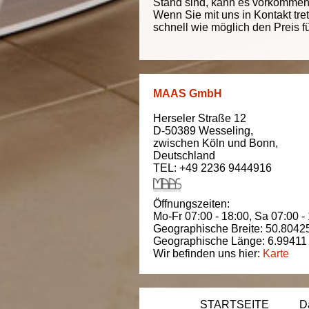
Stand sind, kann es vorkommen d
Wenn Sie mit uns in Kontakt tre
schnell wie möglich den Preis f
MAAS GmbH
Herseler Straße 12
D-50389
Wesseling
,
zwischen
Köln und Bonn
,
Deutschland
TEL: +49 2236 9444916
Öffnungszeiten:
Mo-Fr 07:00 - 18:00,
Sa 07:00 -
Geographische Breite:
50.8042
Geographische Länge:
6.99411
Wir befinden uns hier:
Karte
STARTSEITE
D