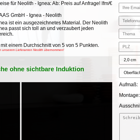
eise für Neolith -
Ignea
:
Ab:
Preis auf Anfrage!
lfm/€
AAS GmbH
-
Ignea - Neolith
nea ist ein ausgezeichnetes Material. Der Neolith
nea passt sich toll an und verzaubert jeden
reich.
mit einem Durchschnitt von
5
von
5
Punkten.
on unserem Lieferanten Neolith übernommen!
che ohne sichtbare Induktion
Aufmaß:
Montage:
Ausschnit