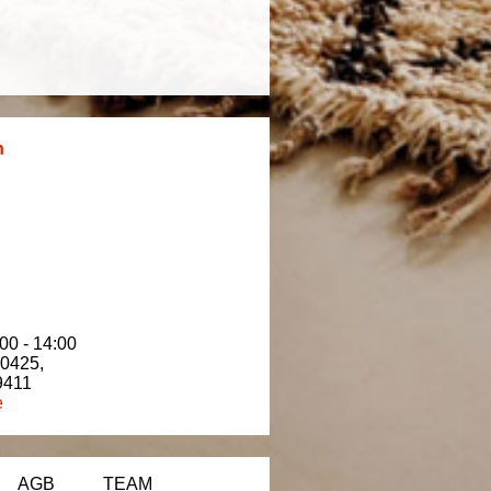
n
00 - 14:00
80425
,
9411
e
AGB
TEAM