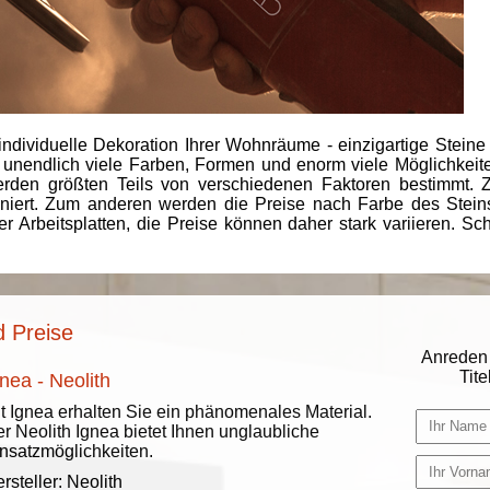
individuelle Dekoration Ihrer Wohnräume - einzigartige Steine
 unendlich viele Farben, Formen und enorm viele Möglichkeiten
rden größten Teils von verschiedenen Faktoren bestimmt.
finiert. Zum anderen werden die Preise nach Farbe des Ste
er Arbeitsplatten, die Preise können daher stark variieren. S
d Preise
Anreden 
Titel
nea - Neolith
t Ignea erhalten Sie ein phänomenales Material.
r Neolith Ignea bietet Ihnen unglaubliche
nsatzmöglichkeiten.
rsteller:
Neolith