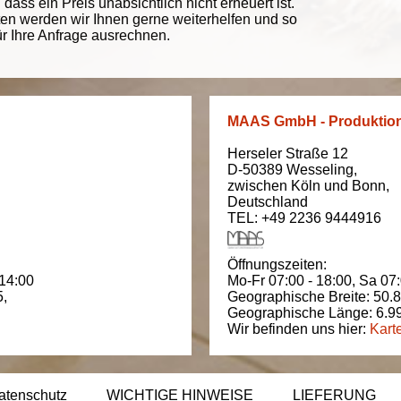
ass ein Preis unabsichtlich nicht erneuert ist.
ten werden wir Ihnen gerne weiterhelfen und so
ür Ihre Anfrage ausrechnen.
MAAS GmbH - Produktio
Herseler Straße 12
D-50389
Wesseling
,
zwischen
Köln und Bonn
,
Deutschland
TEL: +49 2236 9444916
Öffnungszeiten:
 14:00
Mo-Fr 07:00 - 18:00,
Sa 07:
5
,
Geographische Breite:
50.
Geographische Länge:
6.9
Wir befinden uns hier:
Kart
atenschutz
WICHTIGE HINWEISE
LIEFERUNG