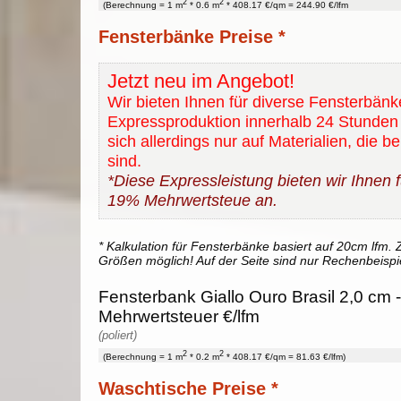
2
2
(Berechnung = 1 m
* 0.6 m
* 408.17 €/qm = 244.90 €/lfm
Fensterbänke Preise *
Jetzt neu im Angebot!
Wir bieten Ihnen für diverse Fensterbänk
Expressproduktion innerhalb 24 Stunden 
sich allerdings nur auf Materialien, die b
sind.
*Diese Expressleistung bieten wir Ihnen fü
19% Mehrwertsteue an.
* Kalkulation für Fensterbänke basiert auf 20cm lfm. Z
Größen möglich! Auf der Seite sind nur Rechenbeispi
Fensterbank Giallo Ouro Brasil 2,0 cm -
Mehrwertsteuer €/lfm
(poliert)
2
2
(Berechnung = 1 m
* 0.2 m
* 408.17 €/qm = 81.63 €/lfm)
Waschtische Preise *