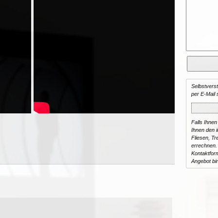
Selbstvers
per E-Mail 
Falls Ihnen
Ihnen den in
Fliesen, T
errechnen.
Kontaktform
Angebot bi