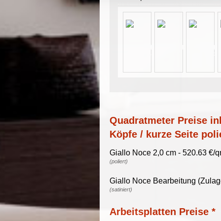
Quadratmeter Preise ink
Köpfe / kurze Seite poli
Giallo Noce 2,0 cm - 520.63 €/
(poliert)
Giallo Noce Bearbeitung (Zulag
(satiniert)
Arbeitsplatten Preise *