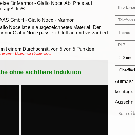
eise für Marmor -
Giallo Noce
:
Ab:
Preis auf
frage!
lfm/€
AAS GmbH
-
Giallo Noce - Marmor
allo Noce ist ein ausgezeichnetes Material. Der
rmor Giallo Noce passt sich toll an und verzaubert
mit einem Durchschnitt von
5
von
5
Punkten.
von unserem Lieferanten übernommen!
che ohne sichtbare Induktion
Aufmaß:
Montage:
Ausschnit