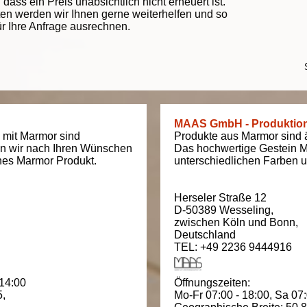
ass ein Preis unabsichtlich nicht erneuert ist.
ten werden wir Ihnen gerne weiterhelfen und so
ür Ihre Anfrage ausrechnen.
MAAS GmbH - Produktio
 mit Marmor sind
Produkte aus Marmor sind äu
en wir nach Ihren Wünschen
Das hochwertige Gestein M
ches Marmor Produkt.
unterschiedlichen Farben un
Herseler Straße 12
D-50389
Wesseling
,
zwischen
Köln und Bonn
,
Deutschland
TEL: +49 2236 9444916
 14:00
Öffnungszeiten:
5
,
Mo-Fr 07:00 - 18:00,
Sa 07: