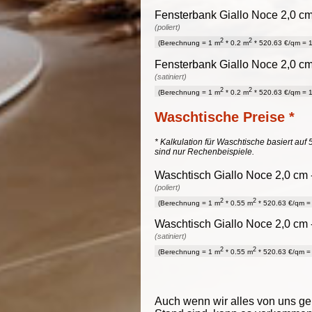
Fensterbank Giallo Noce 2,0 cm
(poliert)
2
2
(Berechnung = 1 m
* 0.2 m
* 520.63 €/qm = 1
Fensterbank Giallo Noce 2,0 cm
(satiniert)
2
2
(Berechnung = 1 m
* 0.2 m
* 520.63 €/qm = 1
Waschtische Preise *
* Kalkulation für Waschtische basiert auf 
sind nur Rechenbeispiele.
Waschtisch Giallo Noce 2,0 cm -
(poliert)
2
2
(Berechnung = 1 m
* 0.55 m
* 520.63 €/qm = 
Waschtisch Giallo Noce 2,0 cm -
(satiniert)
2
2
(Berechnung = 1 m
* 0.55 m
* 520.63 €/qm = 
Auch wenn wir alles von uns g