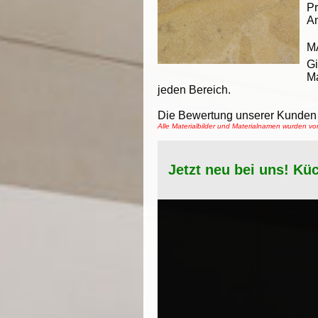
Pr
An
M
Gi
Ma
jeden Bereich.
Die Bewertung unserer Kunden 
Alle Materialbilder und Materialnamen wurden 
Jetzt neu bei uns! Kü