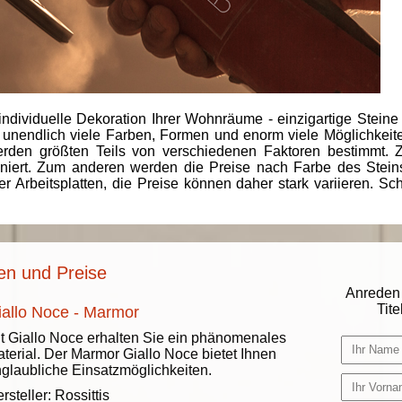
individuelle Dekoration Ihrer Wohnräume - einzigartige Steine
 unendlich viele Farben, Formen und enorm viele Möglichkeiten
rden größten Teils von verschiedenen Faktoren bestimmt.
finiert. Zum anderen werden die Preise nach Farbe des Ste
er Arbeitsplatten, die Preise können daher stark variieren. S
nen und Preise
Anreden 
Titel
iallo Noce - Marmor
t Giallo Noce erhalten Sie ein phänomenales
terial. Der Marmor Giallo Noce bietet Ihnen
glaubliche Einsatzmöglichkeiten.
rsteller:
Rossittis