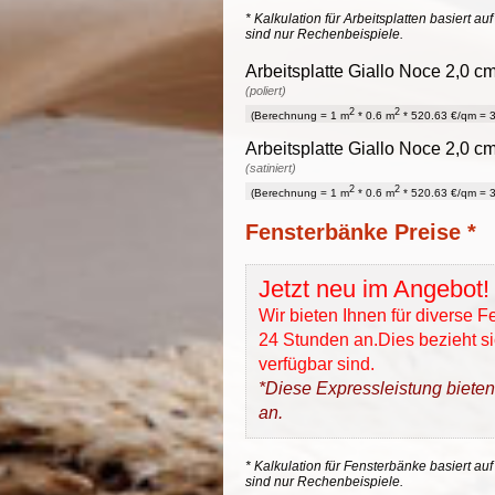
* Kalkulation für Arbeitsplatten basiert a
sind nur Rechenbeispiele.
Arbeitsplatte Giallo Noce 2,0 c
(poliert)
2
2
(Berechnung = 1 m
* 0.6 m
* 520.63 €/qm = 3
Arbeitsplatte Giallo Noce 2,0 c
(satiniert)
2
2
(Berechnung = 1 m
* 0.6 m
* 520.63 €/qm = 3
Fensterbänke Preise *
Jetzt neu im Angebot!
Wir bieten Ihnen für diverse 
24 Stunden an.Dies bezieht sic
verfügbar sind.
*Diese Expressleistung bieten
an.
* Kalkulation für Fensterbänke basiert auf
sind nur Rechenbeispiele.