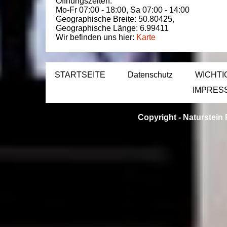
Öffnungszeiten:
Mo-Fr 07:00 - 18:00,
Sa 07:00 - 14:00
Geographische Breite:
50.80425
,
Geographische Länge:
6.99411
Wir befinden uns hier:
Karte
STARTSEITE
Datenschutz
WICHTI
IMPRES
Copyright -
Naturstein 