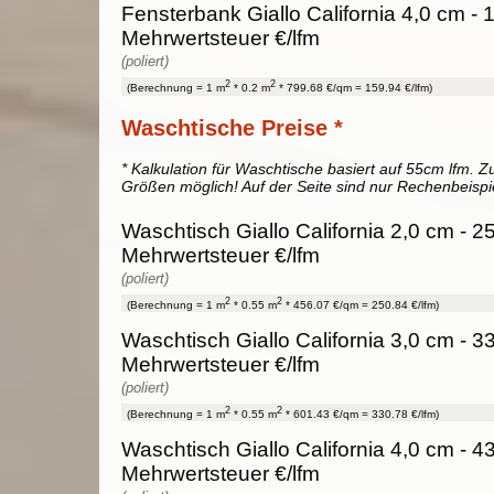
Fensterbank Giallo California 4,0 cm - 
Mehrwertsteuer €/lfm
(poliert)
2
2
(Berechnung = 1 m
* 0.2 m
* 799.68 €/qm = 159.94 €/lfm)
Waschtische Preise *
* Kalkulation für Waschtische basiert auf 55cm lfm. Zu
Größen möglich! Auf der Seite sind nur Rechenbeispi
Waschtisch Giallo California 2,0 cm - 2
Mehrwertsteuer €/lfm
(poliert)
2
2
(Berechnung = 1 m
* 0.55 m
* 456.07 €/qm = 250.84 €/lfm)
Waschtisch Giallo California 3,0 cm - 3
Mehrwertsteuer €/lfm
(poliert)
2
2
(Berechnung = 1 m
* 0.55 m
* 601.43 €/qm = 330.78 €/lfm)
Waschtisch Giallo California 4,0 cm - 4
Mehrwertsteuer €/lfm