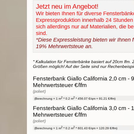
Jetzt neu im Angebot!
Wir bieten Ihnen für diverse Fensterbänk
Expressproduktion innerhalb 24 Stunden 
sich allerdings nur auf Materialien, die b
sind.
*Diese Expressleistung bieten wir Ihnen fü
19% Mehrwertsteue an.
* Kalkulation für Fensterbänke basiert auf 20cm lfm. Z
Größen möglich! Auf der Seite sind nur Rechenbeispi
Fensterbank Giallo California 2,0 cm - 
Mehrwertsteuer €/lfm
(poliert)
2
2
(Berechnung = 1 m
* 0.2 m
* 456.07 €/qm = 91.21 €/lfm)
Fensterbank Giallo California 3,0 cm - 
Mehrwertsteuer €/lfm
(poliert)
2
2
(Berechnung = 1 m
* 0.2 m
* 601.43 €/qm = 120.29 €/lfm)