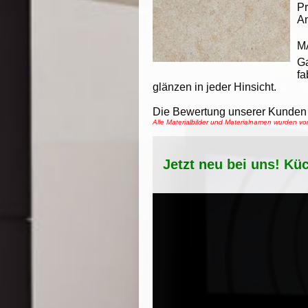
Pr
An
M
G
fa
glänzen in jeder Hinsicht.
Die Bewertung unserer Kunden 
Alle Materialbilder und Materialnamen wurden 
Jetzt neu bei uns! Kü