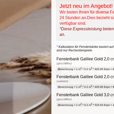
Jetzt neu im Angebot!
Wir bieten Ihnen für diverse 
24 Stunden an.Dies bezieht sic
verfügbar sind.
*Diese Expressleistung bieten
an.
* Kalkulation für Fensterbänke basiert auf
sind nur Rechenbeispiele.
Fensterbank Galilee Gold 2,0 cm
(geschliffen)
2
2
(Berechnung = 1 m
* 0.2 m
* 445.66 €/qm = 8
Fensterbank Galilee Gold 2,0 cm
(satiniert)
2
2
(Berechnung = 1 m
* 0.2 m
* 445.66 €/qm = 8
Fensterbank Galilee Gold 3,0 cm
(geschliffen)
2
2
(Berechnung = 1 m
* 0.2 m
* 520.63 €/qm = 1