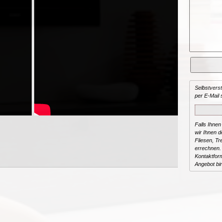
Selbstvers
per E-Mail 
Falls Ihnen
wir Ihnen de
Fliesen, T
errechnen.
Kontaktform
Angebot bi