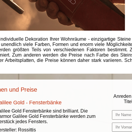
individuelle Dekoration Ihrer Wohnräume - einzigartige Steine
 unendlich viele Farben, Formen und enorm viele Möglichkeiten
rden größten Teils von verschiedenen Faktoren bestimmt.
finiert. Zum anderen werden die Preise nach Farbe des Ste
er Arbeitsplatten, die Preise können daher stark variieren. S
nen und Preise
Anreden 
Titel
alilee Gold - Fensterbänke
lilee Gold Fensterbänke sind brilliant. Die
rmor Galilee Gold Fensterbänke werden zum
erstück jedes Fensters.
rsteller:
Rossittis