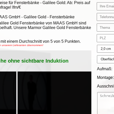
eise für Fensterbänke -
Galilee Gold
:
Ab:
Preis auf
frage!
lfm/€
AAS GmbH
-
Galilee Gold - Fensterbänke
alilee Gold Fensterbänke von MAAS GmbH sind
belhaft. Unsere Marmor Galilee Gold Fensterbänke
mit einem Durchschnitt von
5
von
5
Punkten.
von unserem Lieferanten übernommen!
che ohne sichtbare Induktion
Aufmaß:
Montage:
Ausschnit