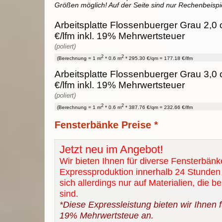
Größen möglich! Auf der Seite sind nur Rechenbeispi
Arbeitsplatte Flossenbuerger Grau 2,0 
€/lfm inkl. 19% Mehrwertsteuer
(poliert)
2
2
(Berechnung = 1 m
* 0.6 m
* 295.30 €/qm = 177.18 €/lfm
Arbeitsplatte Flossenbuerger Grau 3,0 
€/lfm inkl. 19% Mehrwertsteuer
(poliert)
2
2
(Berechnung = 1 m
* 0.6 m
* 387.76 €/qm = 232.66 €/lfm
Fensterbänke Preise *
Jetzt neu im Angebot!
Wir bieten Ihnen für diverse Fensterbänk
Expressproduktion innerhalb 24 Stunden 
sich allerdings nur auf Materialien, die b
sind.
*Diese Expressleistung bieten wir Ihnen fü
19% Mehrwertsteue an.