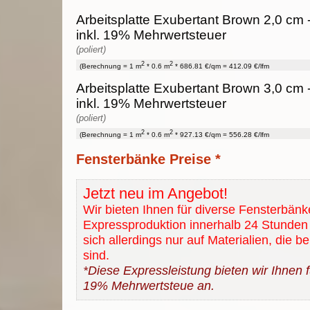
Arbeitsplatte Exubertant Brown 2,0 cm 
inkl. 19% Mehrwertsteuer
(poliert)
2
2
(Berechnung = 1 m
* 0.6 m
* 686.81 €/qm = 412.09 €/lfm
Arbeitsplatte Exubertant Brown 3,0 cm 
inkl. 19% Mehrwertsteuer
(poliert)
2
2
(Berechnung = 1 m
* 0.6 m
* 927.13 €/qm = 556.28 €/lfm
Fensterbänke Preise *
Jetzt neu im Angebot!
Wir bieten Ihnen für diverse Fensterbänk
Expressproduktion innerhalb 24 Stunden 
sich allerdings nur auf Materialien, die b
sind.
*Diese Expressleistung bieten wir Ihnen fü
19% Mehrwertsteue an.