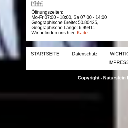
Öffnungszeiten:
Mo-Fr 07:00 - 18:00,
Sa 07:00 - 14:00
Geographische Breite:
50.80425
,
Geographische Länge:
6.99411
Wir befinden uns hier:
Karte
STARTSEITE
Datenschutz
WICHTI
IMPRES
Copyright -
Naturstein 