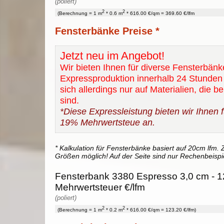
(poliert)
2
2
(Berechnung = 1 m
* 0.6 m
* 616.00 €/qm = 369.60 €/lfm
Fensterbänke Preise *
Jetzt neu im Angebot!
Wir bieten Ihnen für diverse Fensterbänk
Expressproduktion innerhalb 24 Stunden 
sich allerdings nur auf Materialien, die b
sind.
*Diese Expressleistung bieten wir Ihnen fü
19% Mehrwertsteue an.
* Kalkulation für Fensterbänke basiert auf 20cm lfm. Z
Größen möglich! Auf der Seite sind nur Rechenbeispi
Fensterbank 3380 Espresso 3,0 cm - 1
Mehrwertsteuer €/lfm
(poliert)
2
2
(Berechnung = 1 m
* 0.2 m
* 616.00 €/qm = 123.20 €/lfm)