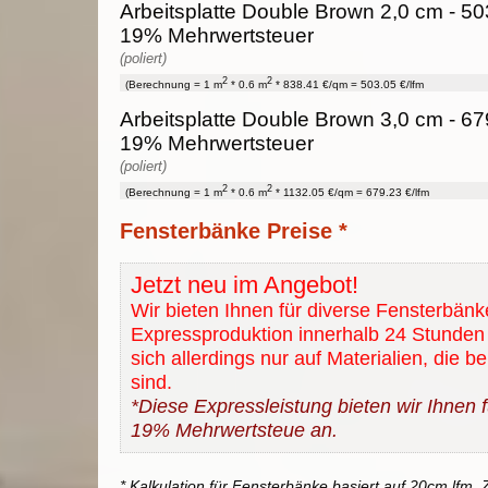
Arbeitsplatte Double Brown 2,0 cm - 503
19% Mehrwertsteuer
(poliert)
2
2
(Berechnung = 1 m
* 0.6 m
* 838.41 €/qm = 503.05 €/lfm
Arbeitsplatte Double Brown 3,0 cm - 679
19% Mehrwertsteuer
(poliert)
2
2
(Berechnung = 1 m
* 0.6 m
* 1132.05 €/qm = 679.23 €/lfm
Fensterbänke Preise *
Jetzt neu im Angebot!
Wir bieten Ihnen für diverse Fensterbänk
Expressproduktion innerhalb 24 Stunden 
sich allerdings nur auf Materialien, die b
sind.
*Diese Expressleistung bieten wir Ihnen fü
19% Mehrwertsteue an.
* Kalkulation für Fensterbänke basiert auf 20cm lfm. Z