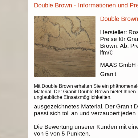
Double Brown - Informationen und Pr
Double Brown 
Hersteller:
Ros
Preise für Gran
Brown
:
Ab:
Pr
lfm/€
MAAS GmbH
Granit
Mit Double Brown erhalten Sie ein phänomenal
Material. Der Granit Double Brown bietet Ihnen
unglaubliche Einsatzmöglichkeiten.
ausgezeichnetes Material. Der Granit 
passt sich toll an und verzaubert jeden
Die Bewertung unserer Kunden mit ein
von
5
von
5
Punkten.