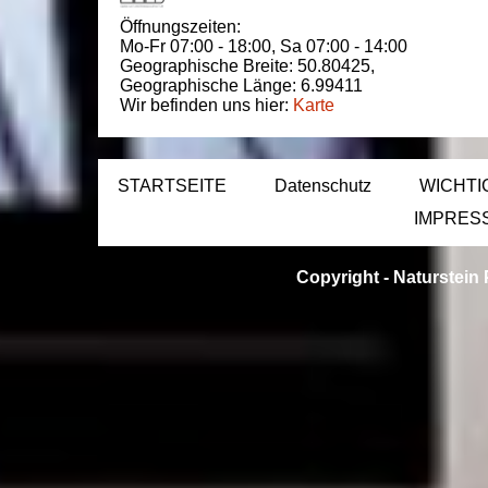
Öffnungszeiten:
Mo-Fr 07:00 - 18:00,
Sa 07:00 - 14:00
Geographische Breite:
50.80425
,
Geographische Länge:
6.99411
Wir befinden uns hier:
Karte
STARTSEITE
Datenschutz
WICHTI
IMPRES
Copyright -
Naturstein 