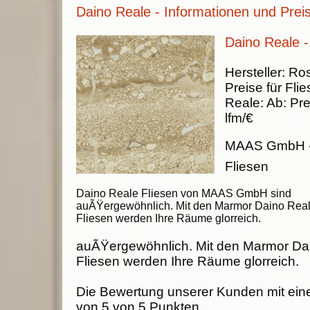
Daino Reale - Informationen und Prei
Daino Reale -
Hersteller:
Ros
Preise für Fli
Reale
:
Ab:
Pre
lfm/€
MAAS GmbH
Fliesen
Daino Reale Fliesen von MAAS GmbH sind
auÃŸergewöhnlich. Mit den Marmor Daino Rea
Fliesen werden Ihre Räume glorreich.
auÃŸergewöhnlich. Mit den Marmor Da
Fliesen werden Ihre Räume glorreich.
Die Bewertung unserer Kunden mit ein
von
5
von
5
Punkten.