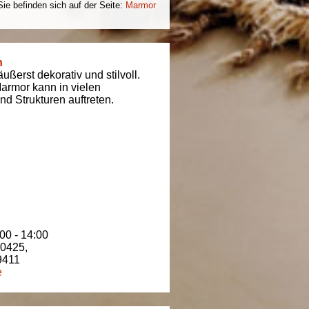
Sie befinden sich auf der Seite:
Marmor
n
ßerst dekorativ und stilvoll.
armor kann in vielen
d Strukturen auftreten.
00 - 14:00
80425
,
9411
e