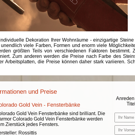
individuelle Dekoration Ihrer Wohnräume - einzigartige Steine
 unendlich viele Farben, Formen und enorm viele Möglichkeiten
rden größten Teils von verschiedenen Faktoren bestimmt.
finiert. Zum anderen werden die Preise nach Farbe des Ste
er Arbeitsplatten, die Preise können daher stark variieren. S
ormationen und Preise
Anreden 
Titel
olorado Gold Vein - Fensterbänke
lorado Gold Vein Fensterbänke sind brilliant. Die
rmor Colorado Gold Vein Fensterbänke werden
m Zierstück jedes Fensters.
rsteller:
Rossittis