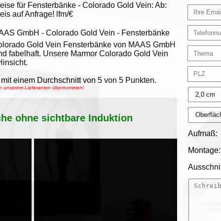
eise für Fensterbänke -
Colorado Gold Vein
:
Ab:
eis auf Anfrage!
lfm/€
AAS GmbH
-
Colorado Gold Vein - Fensterbänke
olorado Gold Vein Fensterbänke von MAAS GmbH
nd fabelhaft. Unsere Marmor Colorado Gold Vein
insicht.
mit einem Durchschnitt von
5
von
5
Punkten.
von unserem Lieferanten übernommen!
che ohne sichtbare Induktion
Aufmaß:
Montage:
Ausschnit