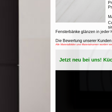
Pr
Pr
M
C
si
Fensterbänke glänzen in jeder H
Die Bewertung unserer Kunden 
Alle Materialbilder und Materialnamen wurden 
Jetzt neu bei uns! Kü