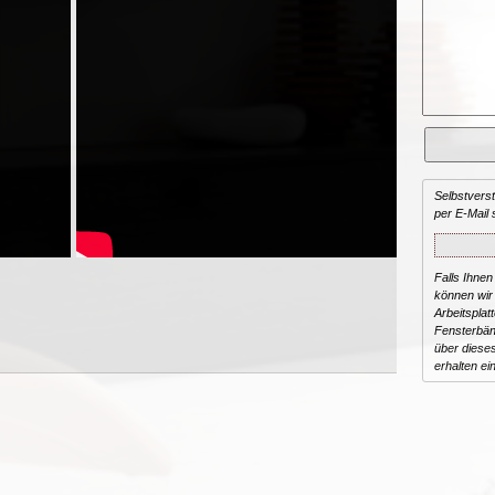
Selbstvers
per E-Mail 
Falls Ihnen
können wir 
Arbeitsplat
Fensterbän
über dieses
erhalten ei