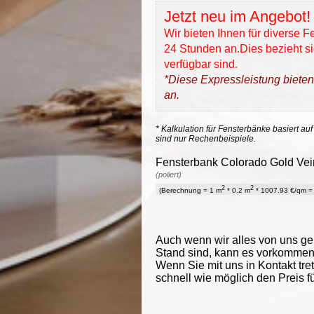
Jetzt neu im Angebot!
Wir bieten Ihnen für diverse 
24 Stunden an.Dies bezieht sic
verfügbar sind.
*Diese Expressleistung bieten
an.
* Kalkulation für Fensterbänke basiert auf
sind nur Rechenbeispiele.
Fensterbank Colorado Gold Vein
(poliert)
2
2
(Berechnung = 1 m
* 0.2 m
* 1007.93 €/qm = 
Auch wenn wir alles von uns g
Stand sind, kann es vorkommen d
Wenn Sie mit uns in Kontakt tre
schnell wie möglich den Preis f