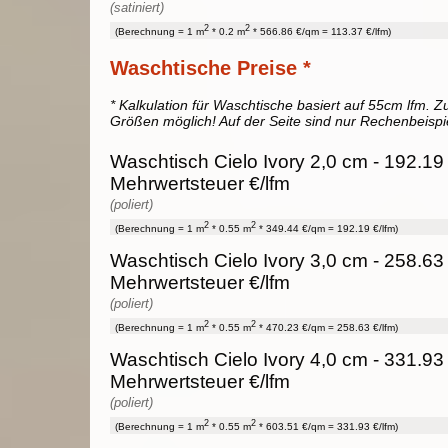
(satiniert)
2
2
(Berechnung = 1 m
* 0.2 m
* 566.86 €/qm = 113.37 €/lfm)
Waschtische Preise *
* Kalkulation für Waschtische basiert auf 55cm lfm. Zu
Größen möglich! Auf der Seite sind nur Rechenbeispi
Waschtisch Cielo Ivory 2,0 cm - 192.19
Mehrwertsteuer €/lfm
(poliert)
2
2
(Berechnung = 1 m
* 0.55 m
* 349.44 €/qm = 192.19 €/lfm)
Waschtisch Cielo Ivory 3,0 cm - 258.63
Mehrwertsteuer €/lfm
(poliert)
2
2
(Berechnung = 1 m
* 0.55 m
* 470.23 €/qm = 258.63 €/lfm)
Waschtisch Cielo Ivory 4,0 cm - 331.93
Mehrwertsteuer €/lfm
(poliert)
2
2
(Berechnung = 1 m
* 0.55 m
* 603.51 €/qm = 331.93 €/lfm)