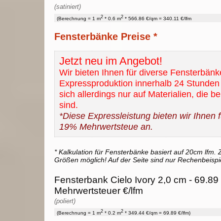
(satiniert)
2
2
(Berechnung = 1 m
* 0.6 m
* 566.86 €/qm = 340.11 €/lfm
Fensterbänke Preise *
Jetzt neu im Angebot!
Wir bieten Ihnen für diverse Fensterbänk
Expressproduktion innerhalb 24 Stunden 
sich allerdings nur auf Materialien, die b
sind.
*Diese Expressleistung bieten wir Ihnen fü
19% Mehrwertsteue an.
* Kalkulation für Fensterbänke basiert auf 20cm lfm. Z
Größen möglich! Auf der Seite sind nur Rechenbeispi
Fensterbank Cielo Ivory 2,0 cm - 69.89 
Mehrwertsteuer €/lfm
(poliert)
2
2
(Berechnung = 1 m
* 0.2 m
* 349.44 €/qm = 69.89 €/lfm)