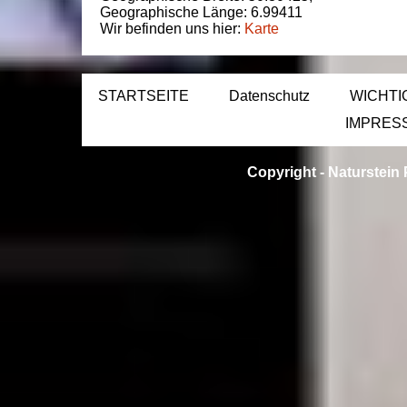
Geographische Länge:
6.99411
Wir befinden uns hier:
Karte
STARTSEITE
Datenschutz
WICHTI
IMPRES
Copyright -
Naturstein 