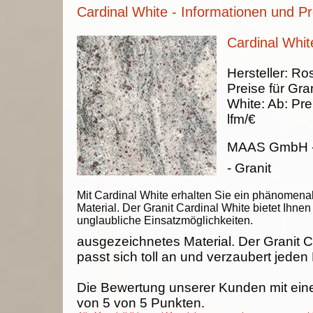
Cardinal White - Informationen und Pr
Cardinal Whit
Hersteller:
Ros
Preise für Gran
White
:
Ab:
Pre
lfm/€
MAAS GmbH
- Granit
Mit Cardinal White erhalten Sie ein phänomena
Material. Der Granit Cardinal White bietet Ihnen
unglaubliche Einsatzmöglichkeiten.
ausgezeichnetes Material. Der Granit C
passt sich toll an und verzaubert jeden
Die Bewertung unserer Kunden mit ein
von
5
von
5
Punkten.