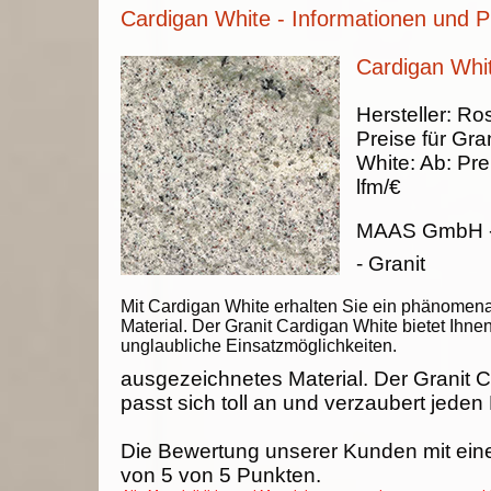
Cardigan White - Informationen und P
Cardigan Whit
Hersteller:
Ros
Preise für Gran
White
:
Ab:
Pre
lfm/€
MAAS GmbH
- Granit
Mit Cardigan White erhalten Sie ein phänomen
Material. Der Granit Cardigan White bietet Ihne
unglaubliche Einsatzmöglichkeiten.
ausgezeichnetes Material. Der Granit 
passt sich toll an und verzaubert jeden
Die Bewertung unserer Kunden mit ein
von
5
von
5
Punkten.