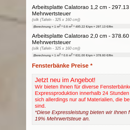
Arbeitsplatte Calatorao 1,2 cm - 297.13 
Mehrwertsteuer
(silk (Tafeln - 325 x 160 cm))
2
2
(Berechnung = 1 m
* 0.6 m
* 495.22 €/qm = 297.13 €/lfm
Arbeitsplatte Calatorao 2,0 cm - 378.60 
Mehrwertsteuer
(silk (Tafeln - 325 x 160 cm))
2
2
(Berechnung = 1 m
* 0.6 m
* 631.00 €/qm = 378.60 €/lfm
Fensterbänke Preise *
Jetzt neu im Angebot!
Wir bieten Ihnen für diverse Fensterbänk
Expressproduktion innerhalb 24 Stunden 
sich allerdings nur auf Materialien, die b
sind.
*Diese Expressleistung bieten wir Ihnen fü
19% Mehrwertsteue an.