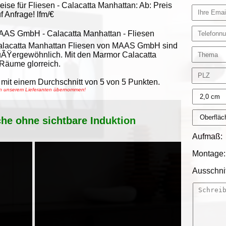
eise für Fliesen -
Calacatta Manhattan
:
Ab:
Preis
f Anfrage!
lfm/€
AAS GmbH
-
Calacatta Manhattan - Fliesen
lacatta Manhattan Fliesen von MAAS GmbH sind
ÃŸergewöhnlich. Mit den Marmor Calacatta
Räume glorreich.
mit einem Durchschnitt von
5
von
5
Punkten.
von unserem Lieferanten übernommen!
che ohne sichtbare Induktion
Aufmaß:
Montage:
Ausschnit