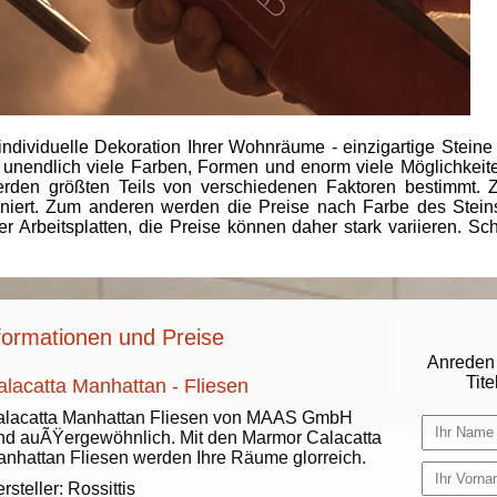
individuelle Dekoration Ihrer Wohnräume - einzigartige Steine
 unendlich viele Farben, Formen und enorm viele Möglichkeiten
rden größten Teils von verschiedenen Faktoren bestimmt.
finiert. Zum anderen werden die Preise nach Farbe des Ste
er Arbeitsplatten, die Preise können daher stark variieren. S
formationen und Preise
Anreden 
Titel
alacatta Manhattan - Fliesen
alacatta Manhattan Fliesen von MAAS GmbH
nd auÃŸergewöhnlich. Mit den Marmor Calacatta
nhattan Fliesen werden Ihre Räume glorreich.
rsteller:
Rossittis