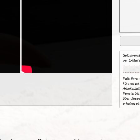
Selbstvers
per E-Mail 
Falls Ihnen
können wir 
Arbeitsplat
Fensterbän
über dieses
erhalten ei