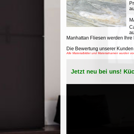
Pr
au
M
Ca
au
Manhattan Fliesen werden Ihre 
Die Bewertung unserer Kunden 
Alle Materialbilder und Materialnamen wurden 
Jetzt neu bei uns! Kü