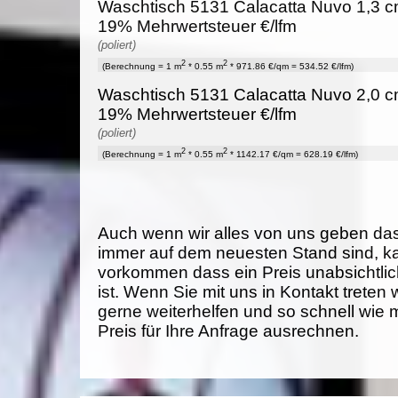
Waschtisch 5131 Calacatta Nuvo 1,3 cm
19% Mehrwertsteuer €/lfm
(poliert)
2
2
(Berechnung = 1 m
* 0.55 m
* 971.86 €/qm = 534.52 €/lfm)
Waschtisch 5131 Calacatta Nuvo 2,0 cm
19% Mehrwertsteuer €/lfm
(poliert)
2
2
(Berechnung = 1 m
* 0.55 m
* 1142.17 €/qm = 628.19 €/lfm)
Auch wenn wir alles von uns geben da
immer auf dem neuesten Stand sind, k
vorkommen dass ein Preis unabsichtlich
ist. Wenn Sie mit uns in Kontakt treten
gerne weiterhelfen und so schnell wie 
Preis für Ihre Anfrage ausrechnen.