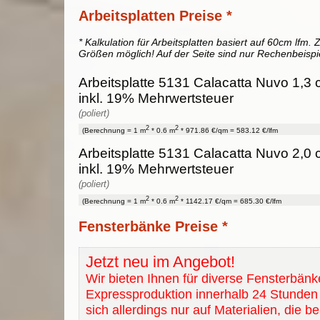
Arbeitsplatten Preise *
* Kalkulation für Arbeitsplatten basiert auf 60cm lfm. Z
Größen möglich! Auf der Seite sind nur Rechenbeispi
Arbeitsplatte 5131 Calacatta Nuvo 1,3 
inkl. 19% Mehrwertsteuer
(poliert)
2
2
(Berechnung = 1 m
* 0.6 m
* 971.86 €/qm = 583.12 €/lfm
Arbeitsplatte 5131 Calacatta Nuvo 2,0 
inkl. 19% Mehrwertsteuer
(poliert)
2
2
(Berechnung = 1 m
* 0.6 m
* 1142.17 €/qm = 685.30 €/lfm
Fensterbänke Preise *
Jetzt neu im Angebot!
Wir bieten Ihnen für diverse Fensterbänk
Expressproduktion innerhalb 24 Stunden 
sich allerdings nur auf Materialien, die b